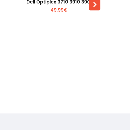
Dell Optiplex 3710 3910 3901
HP
49.99€
Voir plus +