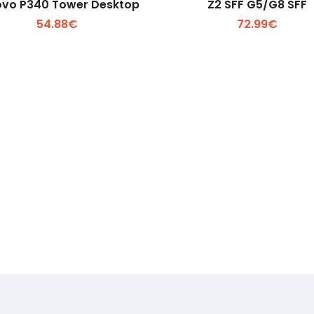
ovo P340 Tower Desktop
Z2 SFF G5/G8 SFF
54.88€
72.99€
Voir plus +
Voir plus +