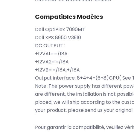
Compatibles Modèles
Dell OptiPlex 7090MT
Dell XPS 8950 V3910
DC OUTPUT :
+12VA1==/18A
+12VA2==/18A
+12VB==/18A,+/18A
Output interface: 8+4+4+(6+8)GPU( See T
Note :The power supply has different power
are different, the installation is not pos
placed, we will ship according to the cus
your product, please send us your origina
Pour garantir la compatibilité, veuillez vér