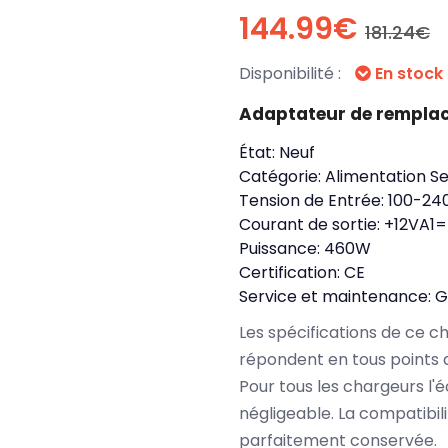
144.99€
181.24€
Disponibilité :
En stock
Adaptateur de rempla
État:
Neuf
Catégorie:
Alimentation S
Tension de Entrée:
100-24
Courant de sortie:
+12VA1=
Puissance:
460W
Certification:
CE
Service et maintenance:
G
Les spécifications de ce 
répondent en tous points 
Pour tous les chargeurs l'é
négligeable. La compatibil
parfaitement conservée.