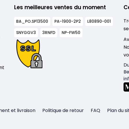
Les meilleures ventes du moment
C
Tr
BA_PO.SP13500
PA-1900-2P2
L80890-001
se
SNYGGV3
3RNFD
NP-FW50
s
Av
No
vo
Du
nt
Be
in
ent et livraison
Politique de retour
FAQ
Plan du si