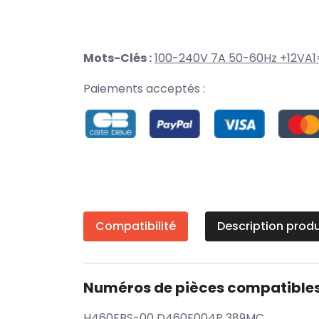
Mots-Clés :
100-240V 7A 50-60Hz +12VA
Paiements acceptés :
Compatibilité
Description produ
Numéros de pièces compatible
H460EBS-00 D460E004P 389MC