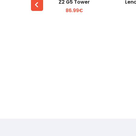
O
Z2 G5 Tower
Len
86.99€
 +
Voir plus +