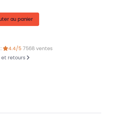
uter au panier
 :
4.4/5
7568 ventes
n et retours