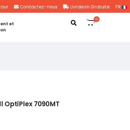
tour
Contactez-nous
Livraison Gratuite
FR
0
ent et
son
l OptiPlex 7090MT