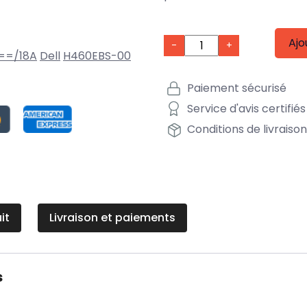
Ajo
-
+
1==/18A
Dell
H460EBS-00
Paiement sécurisé
Service d'avis certifiés
Conditions de livraiso
it
Livraison et paiements
s