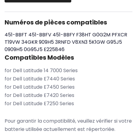
Numéros de pièces compatibles
451-BBFT
451-BBFV
451-BBFY
F38HT
G0G2M
PFXCR
T19VW
34GKR
909H5
3RNFD
V8XN3
5K1GW
G95J5
0909H5
0G95J5
E225846
Compatibles Modèles
for Dell Latitude 14 7000 Series
for Dell Latitude E7440 Series
for Dell Latitude E7450 Series
for Dell Latitude E7420 Series
for Dell Latitude E7250 Series
Pour garantir la compatibilité, veuillez vérifier si votre
batterie utilisée actuellement est répertoriée.