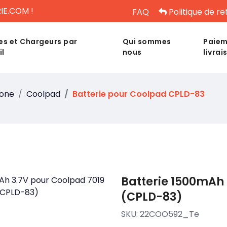
IE.COM !
FAQ
Politique de re
es et Chargeurs par
Qui sommes
Paiem
il
nous
livrai
hone
Coolpad
Batterie pour Coolpad CPLD-83
Batterie 1500mAh 
(CPLD-83)
SKU:
22COO592_Te