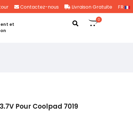
tour
Contactez-nous
Livraison Gratuite
FR
0
ent et
son
3.7V Pour Coolpad 7019