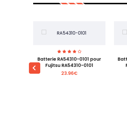
7EGW pour
Batterie RA54310-0101 pour
Bat
D
Fujitsu RA54310-0101
23.96€
 +
Voir plus +