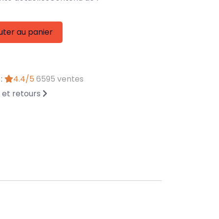
uter au panier
 :
4.4/5
6595 ventes
n et retours