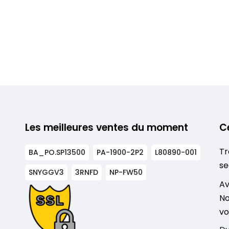
Les meilleures ventes du moment
C
Tr
BA_PO.SP13500
PA-1900-2P2
L80890-001
se
SNYGGV3
3RNFD
NP-FW50
s
Av
No
vo