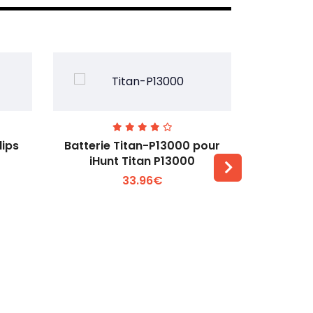
lips
Batterie Titan-P13000 pour
Batterie 
iHunt Titan P13000
33.96€
Voir plus +