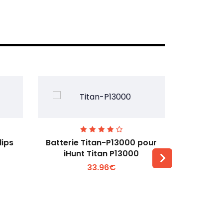
lips
Batterie Titan-P13000 pour
Batterie 
iHunt Titan P13000
33.96€
Voir plus +