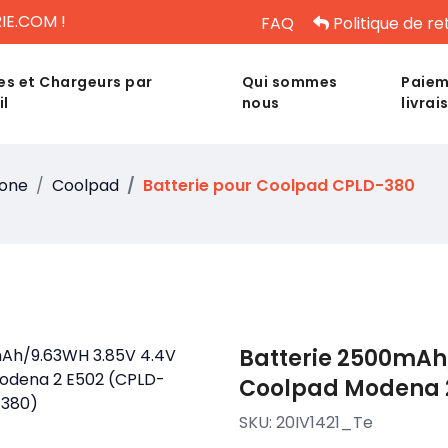
IE.COM !
FAQ
Politique de re
es et Chargeurs par
Qui sommes
Paiem
il
nous
livrai
hone
Coolpad
Batterie pour Coolpad CPLD-380
Batterie 2500mAh
Coolpad Modena 2
SKU:
20IV1421_Te