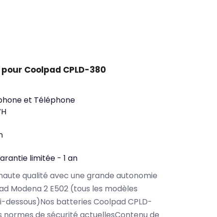
t pour Coolpad CPLD-380
phone et Téléphone
WH
n
arantie limitée - 1 an
haute qualité avec une grande autonomie
ad Modena 2 E502 (tous les modèles
ci-dessous)Nos batteries Coolpad CPLD-
s normes de sécurité actuellesContenu de