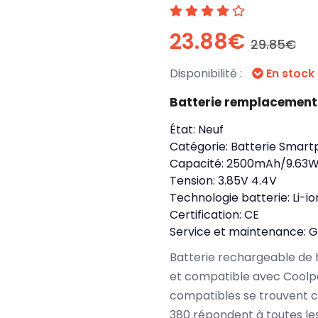
23.88€
29.85€
Disponibilité :
En stock
Batterie remplacemen
État:
Neuf
Catégorie:
Batterie Smart
Capacité:
2500mAh/9.63
Tension:
3.85V 4.4V
Technologie batterie:
Li-io
Certification:
CE
Service et maintenance:
G
Batterie rechargeable de 
et compatible avec Coolp
compatibles se trouvent 
380 répondent à toutes le