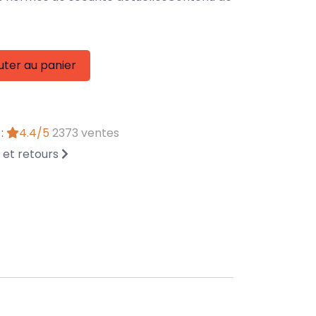
uter au panier
 :
4.4/5
2373 ventes
n et retours