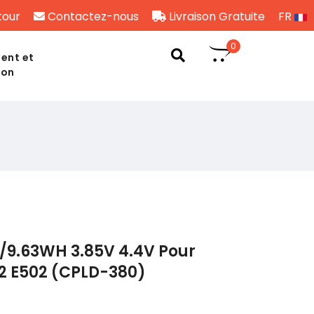
tour
Contactez-nous
Livraison Gratuite
FR
0
ent et
son
/9.63WH 3.85V 4.4V Pour
 E502 (CPLD-380)