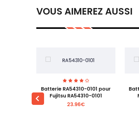
VOUS AIMEREZ AUSSI
7EGW pour
Batterie RA54310-0101 pour
Bat
D
Fujitsu RA54310-0101
23.96€
 +
Voir plus +