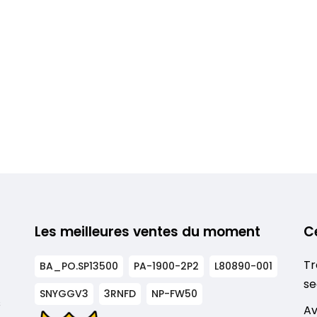
Les meilleures ventes du moment
C
Tr
BA_PO.SP13500
PA-1900-2P2
L80890-001
se
SNYGGV3
3RNFD
NP-FW50
s
Av