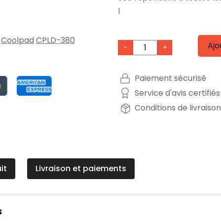
l
Coolpad
CPLD-380
Ajo
-
+
Paiement sécurisé
Service d'avis certifiés
Conditions de livraiso
it
Livraison et paiements
s