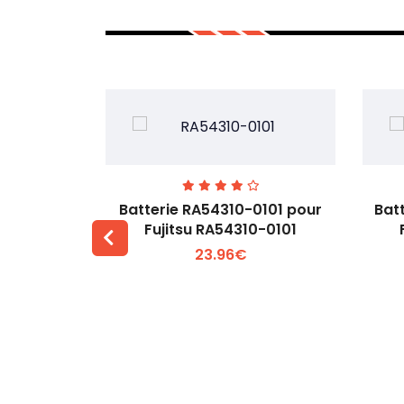
7EGW pour
Batterie RA54310-0101 pour
Bat
D
Fujitsu RA54310-0101
23.96€
 +
Voir plus +