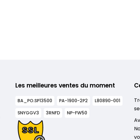
Les meilleures ventes du moment
C
Tr
BA_PO.SP13500
PA-1900-2P2
L80890-001
se
SNYGGV3
3RNFD
NP-FW50
s
Av
No
vo