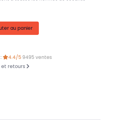
uter au panier
 :
4.4/5
9495 ventes
n et retours