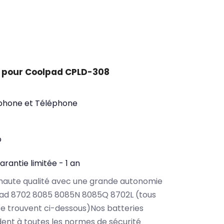
t pour Coolpad CPLD-308
phone et Téléphone
o
arantie limitée - 1 an
haute qualité avec une grande autonomie
ad 8702 8085 8085N 8085Q 8702L (tous
e trouvent ci-dessous)Nos batteries
nt à toutes les normes de sécurité