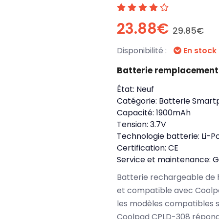
23.88€
29.85€
Disponibilité :
En stock
Batterie remplacemen
État:
Neuf
Catégorie:
Batterie Smart
Capacité:
1900mAh
Tension:
3.7V
Technologie batterie:
Li-P
Certification:
CE
Service et maintenance:
G
Batterie rechargeable de 
et compatible avec Coolp
les modèles compatibles s
Coolpad CPLD-308 réponde