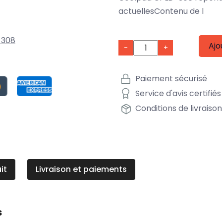
actuellesContenu de l
-308
Ajo
-
+
Paiement sécurisé
Service d'avis certifiés
Conditions de livraiso
it
Livraison et paiements
s