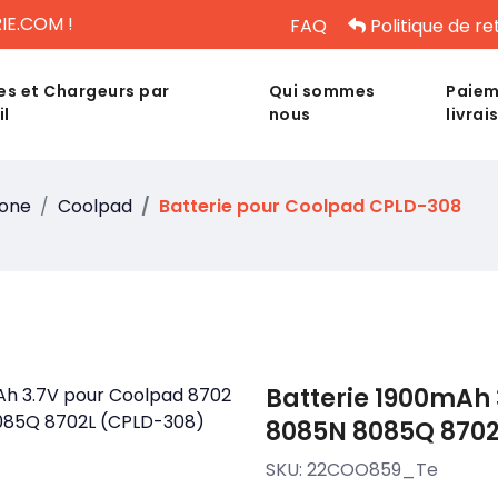
IE.COM !
FAQ
Politique de re
es et Chargeurs par
Qui sommes
Paiem
il
nous
livrai
hone
Coolpad
Batterie pour Coolpad CPLD-308
Batterie 1900mAh 
8085N 8085Q 8702
SKU:
22COO859_Te