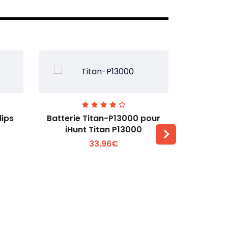
lips
Batterie Titan-P13000 pour
Batterie 
iHunt Titan P13000
33.96€
Voir plus +