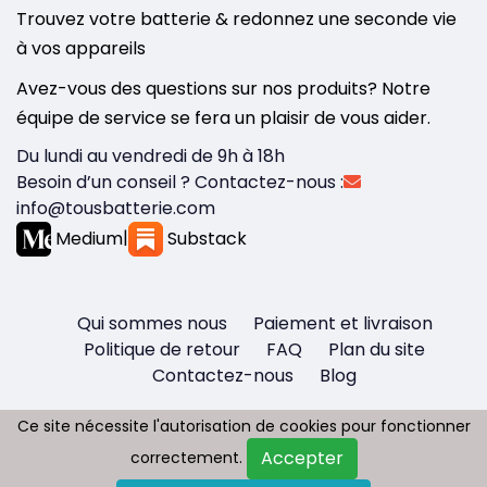
Trouvez votre batterie & redonnez une seconde vie
à vos appareils
Avez-vous des questions sur nos produits? Notre
équipe de service se fera un plaisir de vous aider.
Du lundi au vendredi de 9h à 18h
Besoin d’un conseil ? Contactez-nous :
info@tousbatterie.com
Medium
|
Substack
Qui sommes nous
Paiement et livraison
Politique de retour
FAQ
Plan du site
Contactez-nous
Blog
Ce site nécessite l'autorisation de cookies pour fonctionner
Ce site nécessite l'autorisation de cookies pour fonctionner
Accepter
Accepter
correctement.
correctement.
Copyright © 2026 - Tous droit réservés