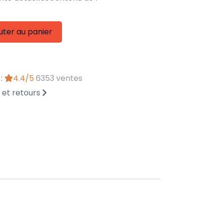
uter au panier
 :
4.4/5
6353 ventes
n et retours