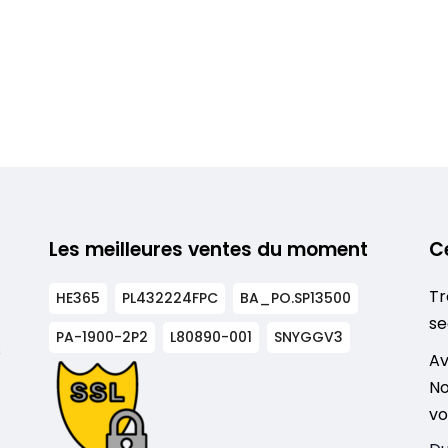
Les meilleures ventes du moment
C
Tr
HE365
PL432224FPC
BA_PO.SP13500
se
PA-1900-2P2
L80890-001
SNYGGV3
s
Av
No
vo