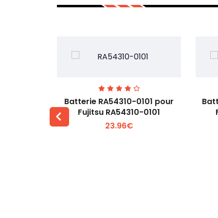
7EGW pour
Batterie RA54310-0101 pour
Bat
D
Fujitsu RA54310-0101
23.96€
 +
Voir plus +