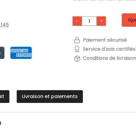
Ajo
-
+
-145
Paiement sécurisé
Service d'avis certifiés
Conditions de livraiso
it
Livraison et paiements
s