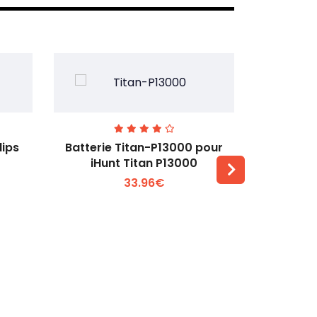
lips
Batterie Titan-P13000 pour
Batterie 
iHunt Titan P13000
33.96€
Voir plus +