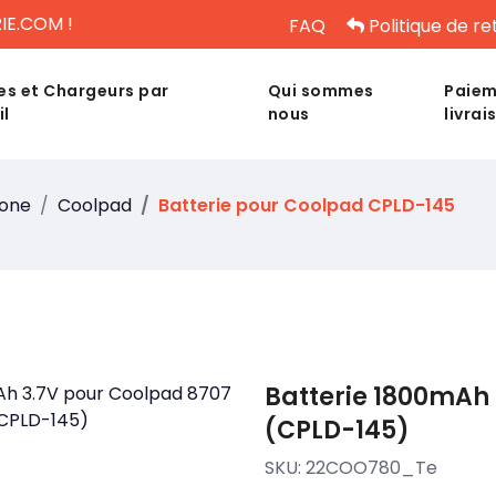
IE.COM !
FAQ
Politique de re
es et Chargeurs par
Qui sommes
Paiem
il
nous
livrai
hone
Coolpad
Batterie pour Coolpad CPLD-145
Batterie 1800mAh 
(CPLD-145)
SKU:
22COO780_Te