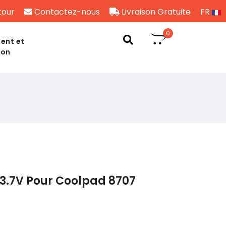
tour
Contactez-nous
Livraison Gratuite
FR
0
ent et
son
3.7V Pour Coolpad 8707