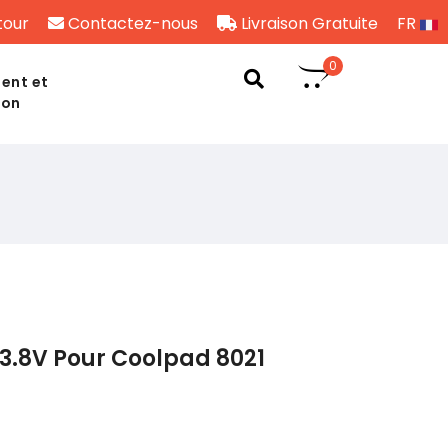
tour
Contactez-nous
Livraison Gratuite
FR
0
ent et
son
3.8V Pour Coolpad 8021