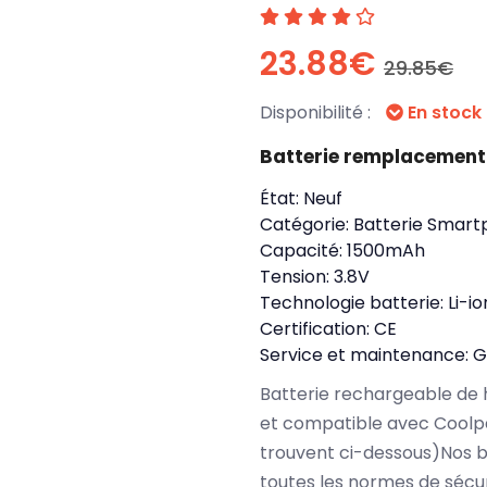
23.88€
29.85€
Disponibilité :
En stock
Batterie remplacement
État:
Neuf
Catégorie:
Batterie Smart
Capacité:
1500mAh
Tension:
3.8V
Technologie batterie:
Li-io
Certification:
CE
Service et maintenance:
G
Batterie rechargeable de 
et compatible avec Coolpa
trouvent ci-dessous)Nos 
toutes les normes de sécu