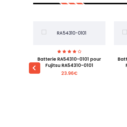
7EGW pour
Batterie RA54310-0101 pour
Bat
D
Fujitsu RA54310-0101
23.96€
 +
Voir plus +