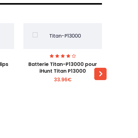
lips
Batterie Titan-P13000 pour
Batterie 
iHunt Titan P13000
33.96€
Voir plus +