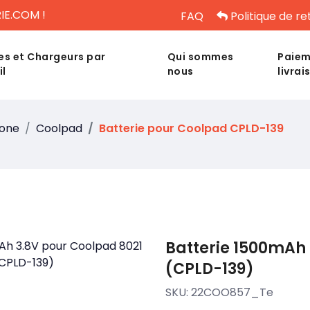
IE.COM !
FAQ
Politique de re
es et Chargeurs par
Qui sommes
Paiem
il
nous
livrai
hone
Coolpad
Batterie pour Coolpad CPLD-139
Batterie 1500mAh 
(CPLD-139)
SKU:
22COO857_Te