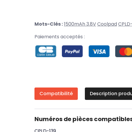
Mots-Clés :
1500mAh 3.8V
Coolpad
CPLD-
Paiements acceptés :
Compatibilité
Description produ
Numéros de pièces compatible
CPLD-139