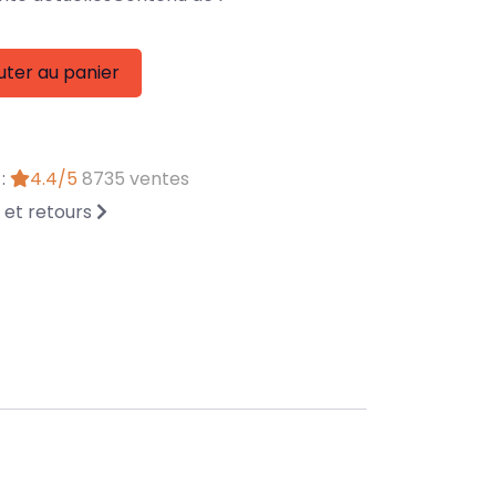
uter au panier
 :
4.4/5
8735 ventes
n et retours