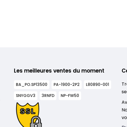
Les meilleures ventes du moment
C
Tr
BA_PO.SP13500
PA-1900-2P2
L80890-001
se
SNYGGV3
3RNFD
NP-FW50
s
Av
No
vo