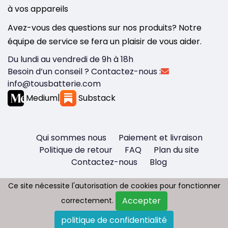
à vos appareils
Avez-vous des questions sur nos produits? Notre
équipe de service se fera un plaisir de vous aider.
Du lundi au vendredi de 9h à 18h
Besoin d’un conseil ? Contactez-nous :
info@tousbatterie.com
Medium
|
Substack
Qui sommes nous
Paiement et livraison
Politique de retour
FAQ
Plan du site
Contactez-nous
Blog
Ce site nécessite l'autorisation de cookies pour fonctionner
Ce site nécessite l'autorisation de cookies pour fonctionner
Accepter
Accepter
correctement.
correctement.
Copyright © 2026 - Tous droit réservés
politique de confidentialité
politique de confidentialité
Tousbatterie.com