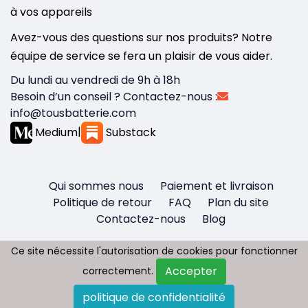
à vos appareils
Avez-vous des questions sur nos produits? Notre
équipe de service se fera un plaisir de vous aider.
Du lundi au vendredi de 9h à 18h
Besoin d’un conseil ? Contactez-nous :
info@tousbatterie.com
Medium
|
Substack
Qui sommes nous
Paiement et livraison
Politique de retour
FAQ
Plan du site
Contactez-nous
Blog
Ce site nécessite l'autorisation de cookies pour fonctionner
Ce site nécessite l'autorisation de cookies pour fonctionner
Accepter
Accepter
correctement.
correctement.
Copyright © 2026 - Tous droit réservés
politique de confidentialité
politique de confidentialité
Tousbatterie.com