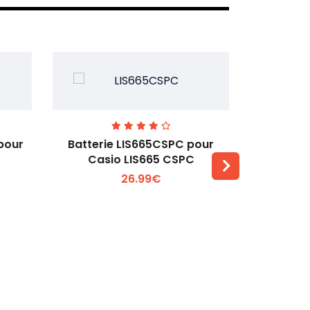
pour
Batterie LIS665CSPC pour
Batterie
Casio LIS665 CSPC
Hu
26.99€
Voir plus +