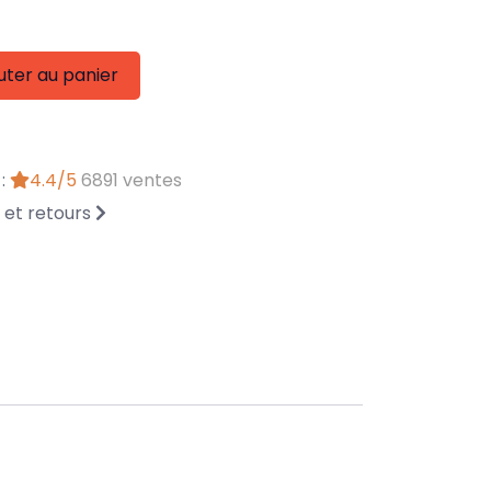
uter au panier
 :
4.4/5
6891 ventes
n et retours