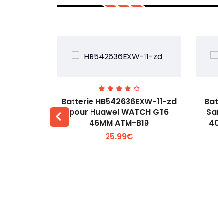
our Oppo
Batterie HB542636EXW-11-zd
Bat
W231
pour Huawei WATCH GT6
Sa
46MM ATM-B19
4
 +
Voir plus +
25.99€