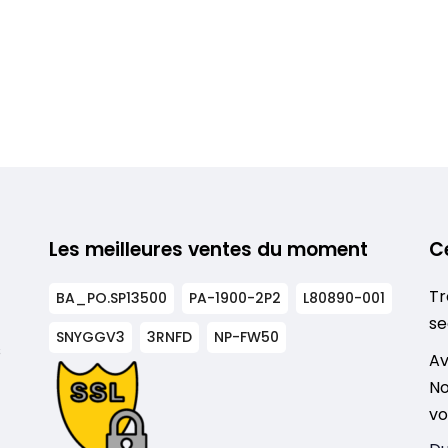
Les meilleures ventes du moment
C
Tr
BA_PO.SP13500
PA-1900-2P2
L80890-001
se
SNYGGV3
3RNFD
NP-FW50
s
Av
No
vo