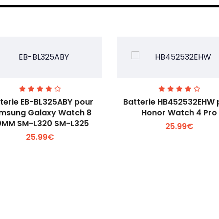
terie EB-BL325ABY pour
Batterie HB452532EHW 
msung Galaxy Watch 8
Honor Watch 4 Pro
0MM SM-L320 SM-L325
25.99€
Voir plus +
Voir plus +
25.99€