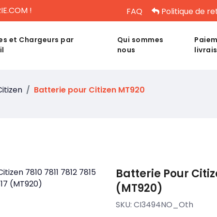
IE.COM !
FAQ
Politique de re
es et Chargeurs par
Qui sommes
Paiem
il
nous
livrai
Citizen
Batterie pour Citizen MT920
Batterie Pour Citiz
(MT920)
SKU:
CI3494NO_Oth