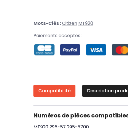
Mots-Clés :
Citizen
MT920
Paiements acceptés :
Compatibilité
Description produ
Numéros de pièces compatible
MT920
295-57
295-5700