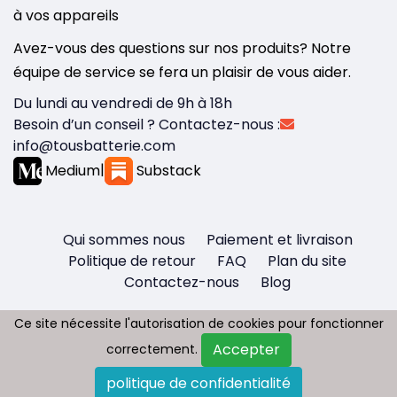
à vos appareils
Avez-vous des questions sur nos produits? Notre
équipe de service se fera un plaisir de vous aider.
Du lundi au vendredi de 9h à 18h
Besoin d’un conseil ? Contactez-nous :
info@tousbatterie.com
Medium
|
Substack
Qui sommes nous
Paiement et livraison
Politique de retour
FAQ
Plan du site
Contactez-nous
Blog
Ce site nécessite l'autorisation de cookies pour fonctionner
Ce site nécessite l'autorisation de cookies pour fonctionner
Accepter
Accepter
correctement.
correctement.
Copyright © 2026 - Tous droit réservés
politique de confidentialité
politique de confidentialité
Tousbatterie.com