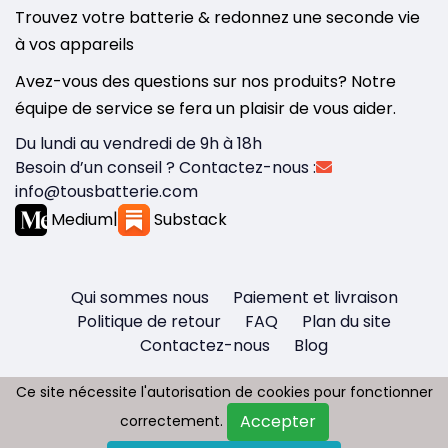
Trouvez votre batterie & redonnez une seconde vie
à vos appareils
Avez-vous des questions sur nos produits? Notre
équipe de service se fera un plaisir de vous aider.
Du lundi au vendredi de 9h à 18h
Besoin d’un conseil ? Contactez-nous :
info@tousbatterie.com
Medium
|
Substack
Qui sommes nous
Paiement et livraison
Politique de retour
FAQ
Plan du site
Contactez-nous
Blog
Ce site nécessite l'autorisation de cookies pour fonctionner
Ce site nécessite l'autorisation de cookies pour fonctionner
Accepter
Accepter
correctement.
correctement.
Copyright © 2026 - Tous droit réservés