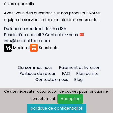
à vos appareils
Avez-vous des questions sur nos produits? Notre
équipe de service se fera un plaisir de vous aider.
Du lundi au vendredi de 9h à 18h
Besoin d’un conseil ? Contactez-nous :
info@tousbatterie.com
Medium
|
Substack
Qui sommes nous
Paiement et livraison
Politique de retour
FAQ
Plan du site
Contactez-nous
Blog
Ce site nécessite l'autorisation de cookies pour fonctionner
Ce site nécessite l'autorisation de cookies pour fonctionner
Accepter
Accepter
correctement.
correctement.
Copyright © 2026 - Tous droit réservés
politique de confidentialité
politique de confidentialité
Tousbatterie.com