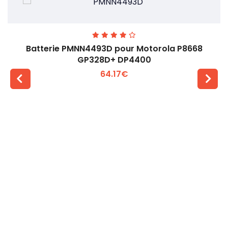
Batterie PMNN4493D pour Motorola P8668
GP328D+ DP4400
64.17€
Voir plus +