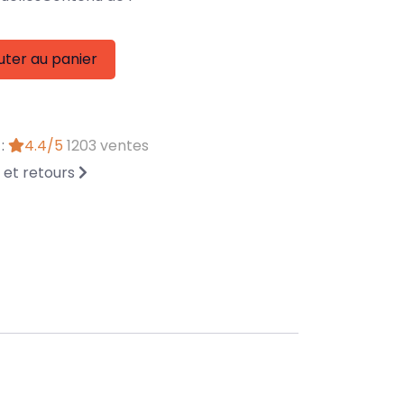
uter au panier
 :
4.4/5
1203 ventes
n et retours