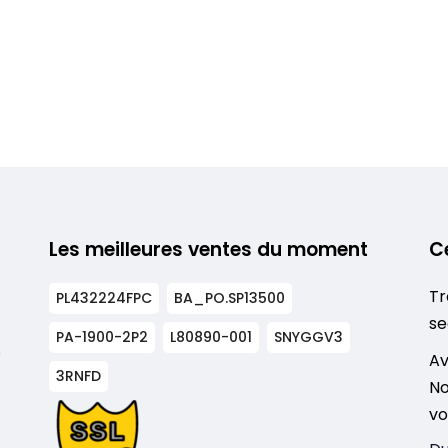
Les meilleures ventes du moment
C
Tr
PL432224FPC
BA_PO.SP13500
se
PA-1900-2P2
L80890-001
SNYGGV3
s
Av
3RNFD
No
vo