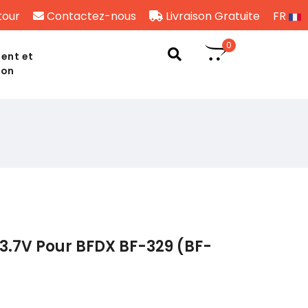
tour
Contactez-nous
Livraison Gratuite
FR
0
ent et
son
3.7V Pour BFDX BF-329 (BF-