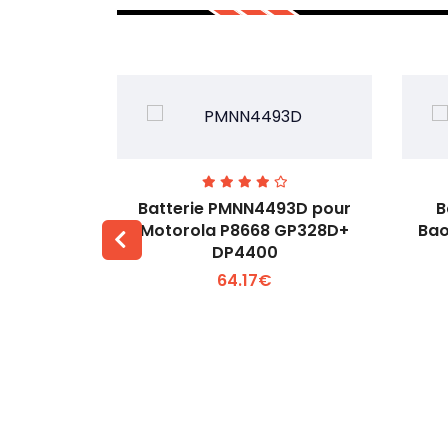
3H pour
Batterie PMNN4493D pour
B
53M
Motorola P8668 GP328D+
Bao
DP4400
 +
Voir plus +
64.17€