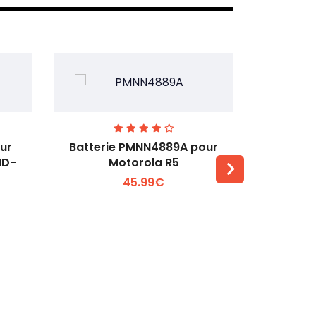
ur
Batterie PMNN4889A pour
Batterie 
MD-
Motorola R5
T
45.99€
Voir plus +