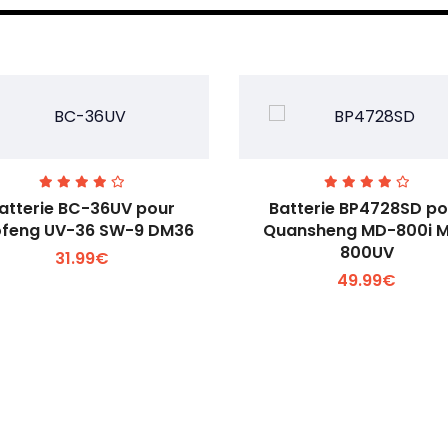
atterie BC-36UV pour
Batterie BP4728SD po
feng UV-36 SW-9 DM36
Quansheng MD-800i 
800UV
31.99€
Voir plus +
Voir plus +
49.99€