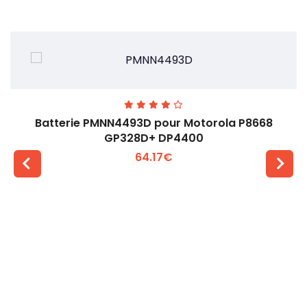
Batterie PMNN4493D pour Motorola P8668
GP328D+ DP4400
64.17€
Voir plus +