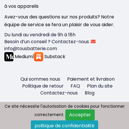
à vos appareils
Avez-vous des questions sur nos produits? Notre
équipe de service se fera un plaisir de vous aider.
Du lundi au vendredi de 9h à 18h
Besoin d’un conseil ? Contactez-nous :
info@tousbatterie.com
Medium
|
Substack
Qui sommes nous
Paiement et livraison
Politique de retour
FAQ
Plan du site
Contactez-nous
Blog
Ce site nécessite l'autorisation de cookies pour fonctionner
Ce site nécessite l'autorisation de cookies pour fonctionner
Accepter
Accepter
correctement.
correctement.
Copyright © 2026 - Tous droit réservés
politique de confidentialité
politique de confidentialité
Tousbatterie.com