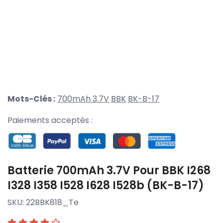
Mots-Clés :
700mAh 3.7V
BBK
BK-B-17
Paiements acceptés :
Batterie 700mAh 3.7V Pour BBK I268
I328 I358 I528 I628 I528b (BK-B-17)
SKU:
22BBK818_Te