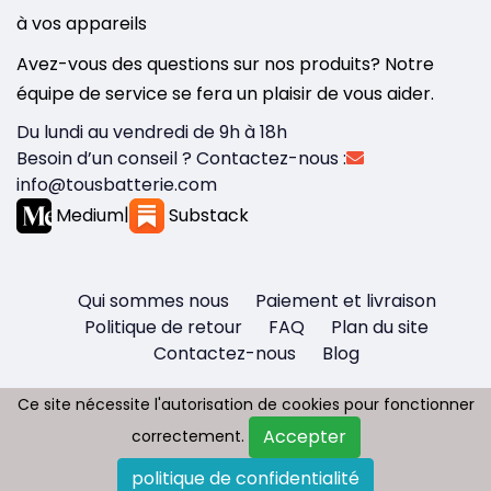
à vos appareils
Avez-vous des questions sur nos produits? Notre
équipe de service se fera un plaisir de vous aider.
Du lundi au vendredi de 9h à 18h
Besoin d’un conseil ? Contactez-nous :
info@tousbatterie.com
Medium
|
Substack
Qui sommes nous
Paiement et livraison
Politique de retour
FAQ
Plan du site
Contactez-nous
Blog
Ce site nécessite l'autorisation de cookies pour fonctionner
Ce site nécessite l'autorisation de cookies pour fonctionner
Accepter
Accepter
correctement.
correctement.
Copyright © 2026 - Tous droit réservés
politique de confidentialité
politique de confidentialité
Tousbatterie.com