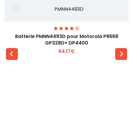
Batterie PMNN4493D pour Motorola P8668
GP328D+ DP4400
64.17€
Voir plus +