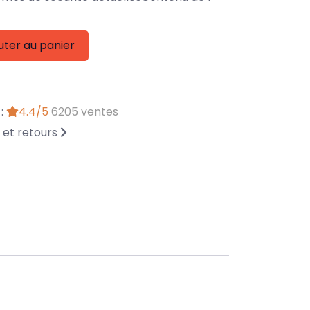
uter au panier
 :
4.4/5
6205 ventes
n et retours