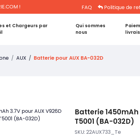
IE.COM !
FAQ
Politique de re
es et Chargeurs par
Qui sommes
Paiem
il
nous
livrai
hone
AUX
Batterie pour AUX BA-032D
Batterie 1450mAh
T5001 (BA-032D)
SKU:
22AUX733_Te