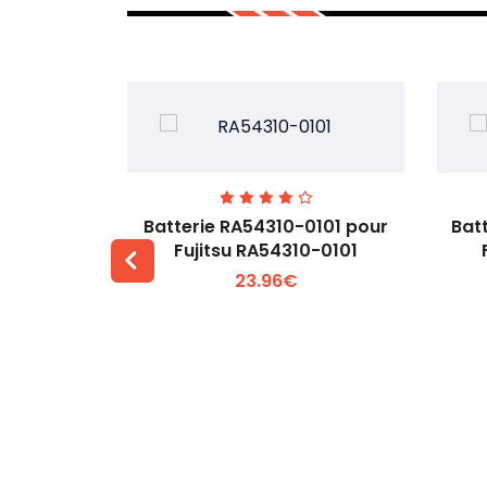
7EGW pour
Batterie RA54310-0101 pour
Bat
D
Fujitsu RA54310-0101
23.96€
 +
Voir plus +