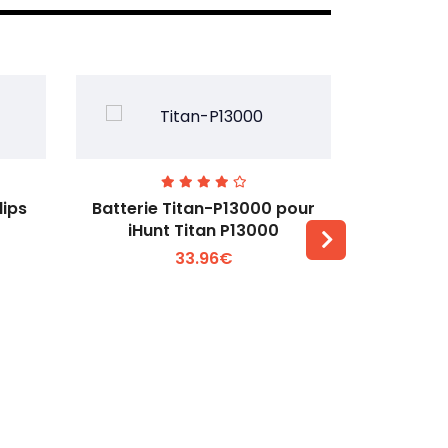
lips
Batterie Titan-P13000 pour
Batterie 
iHunt Titan P13000
33.96€
Voir plus +