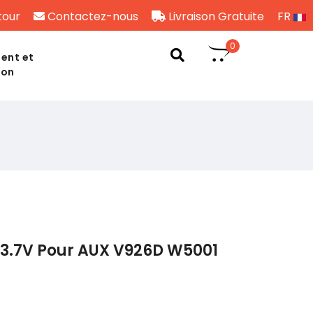
tour
Contactez-nous
Livraison Gratuite
FR
0
ent et
son
 3.7V Pour AUX V926D W5001