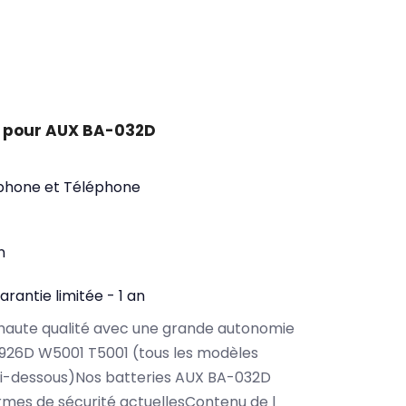
t pour AUX BA-032D
phone et Téléphone
n
arantie limitée - 1 an
haute qualité avec une grande autonomie
926D W5001 T5001 (tous les modèles
ci-dessous)Nos batteries AUX BA-032D
rmes de sécurité actuellesContenu de l