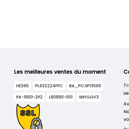
Les meilleures ventes du moment
C
Tr
HE365
PL432224FPC
BA_PO.SP13500
se
PA-1900-2P2
L80890-001
SNYGGV3
s
Av
No
vo