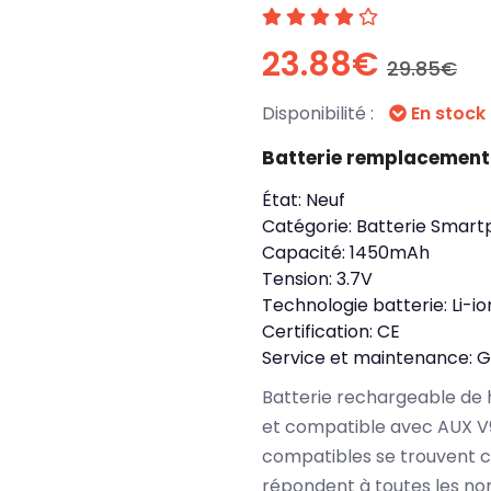
23.88€
29.85€
Disponibilité :
En stock
Batterie remplacemen
État:
Neuf
Catégorie:
Batterie Smart
Capacité:
1450mAh
Tension:
3.7V
Technologie batterie:
Li-io
Certification:
CE
Service et maintenance:
G
Batterie rechargeable de 
et compatible avec AUX V
compatibles se trouvent 
répondent à toutes les no