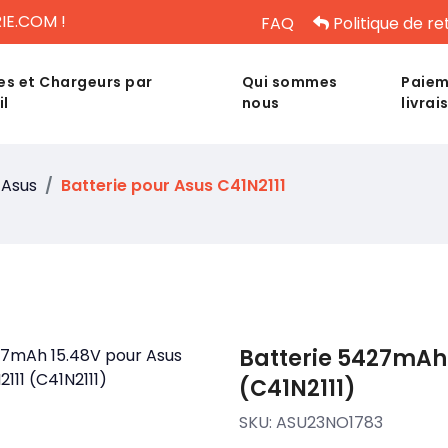
IE.COM !
FAQ
Politique de re
es et Chargeurs par
Qui sommes
Paiem
il
nous
livrai
Asus
Batterie pour Asus C41N2111
Batterie 5427mAh 
(C41N2111)
SKU:
ASU23NO1783