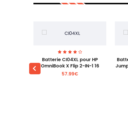
74 pour
Batterie CI04XL pour HP
Batt
-1 Gen 5
OmniBook X Flip 2-IN-1 16
Jump
57.99€
 +
Voir plus +