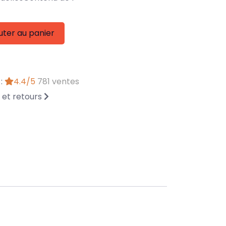
uter au panier
 :
4.4/5
781 ventes
n et retours