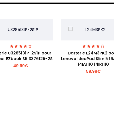
erie U3285131P-2S1P pour
Batterie L24M3PK2 po
er EZbook S5 3376125-2S
Lenovo IdeaPad Slim 5 1
14IAH10 14IRH10
49.99€
Voir plus +
Voir plus +
59.99€