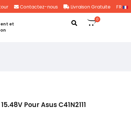
tour
Contactez-nous
Livraison Gratuite
FR
0
ent et
son
15.48V Pour Asus C41N2111