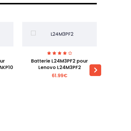
ur
Batterie L24M3PF2 pour
Batter
6AKP10
Lenovo L24M3PF2
Lenovo Th
61.99€
Voir plus +