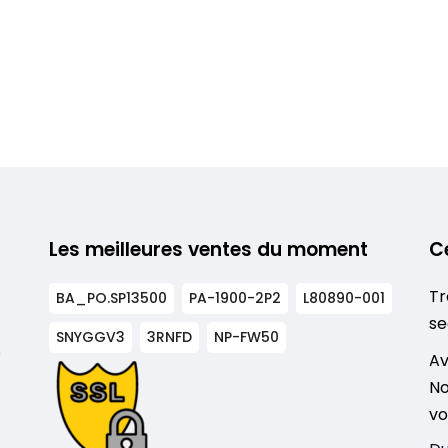
Les meilleures ventes du moment
C
Tr
BA_PO.SP13500
PA-1900-2P2
L80890-001
se
SNYGGV3
3RNFD
NP-FW50
s
Av
No
vo