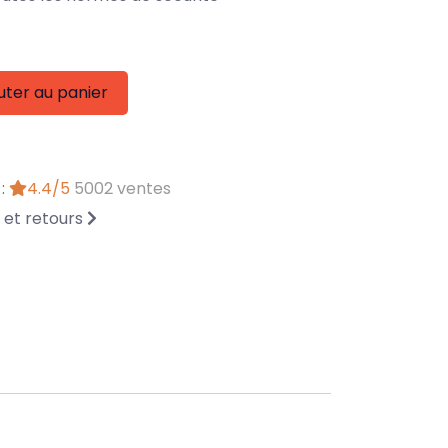
uter au panier
 :
4.4/5
5002 ventes
n et retours