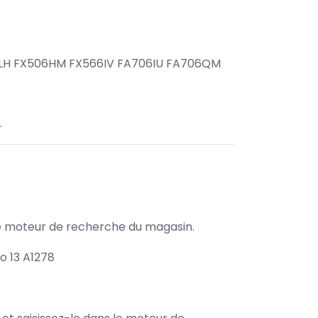
6LH FX506HM FX566IV FA706IU FA706QM
.
s le moteur de recherche du magasin.
o 13 A1278