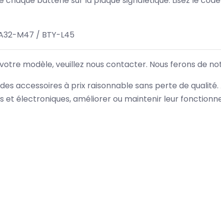
 de chaque batterie sur la plaque signalétique. Lisez le cod
 A32-M47 / BTY-L45
 votre modèle, veuillez nous contacter. Nous ferons de no
des accessoires à prix raisonnable sans perte de qualité
es et électroniques, améliorer ou maintenir leur fonction