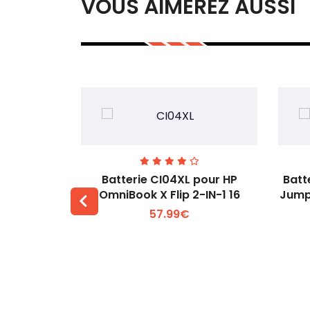
VOUS AIMEREZ AUSSI
74 pour
Batterie CI04XL pour HP
Batt
-1 Gen 5
OmniBook X Flip 2-IN-1 16
Jump
57.99€
 +
Voir plus +