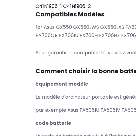
C41N1906-1
C41N1906-2
Compatibles Modèles
for Asus GX550 GX550LWS GX550LXS FA5
FA706QR FX706IU FX706H FX706HE FX70
Pour garantir la compatibilité, veuillez vér
Comment choisir la bonne batte
équipement modèle
Le modèle d'ordinateur portable est généra
par exemple Asus FA506IU FA506IV FA506Q
code batterie