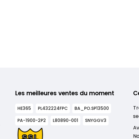
Les meilleures ventes du moment
C
Tr
HE365
PL432224FPC
BA_PO.SP13500
se
PA-1900-2P2
L80890-001
SNYGGV3
s
Av
No