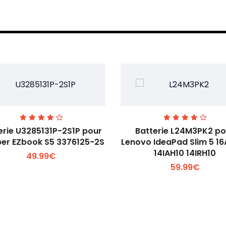
erie U3285131P-2S1P pour
Batterie L24M3PK2 po
er EZbook S5 3376125-2S
Lenovo IdeaPad Slim 5 1
14IAH10 14IRH10
49.99€
Voir plus +
Voir plus +
59.99€