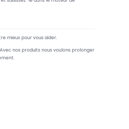
e et saisissez-le dans le moteur de
tre mieux pour vous aider.
. Avec nos produits nous voulons prolonger
nement.