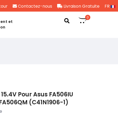
tour
Contactez-nous
Livraison Gratuite
FR
0
ent et
son
15.4V Pour Asus FA506IU
FA506QM (C41N1906-1)
e