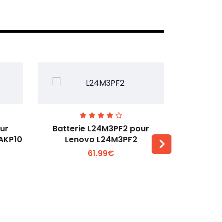
ur
Batterie L24M3PF2 pour
Batter
6AKP10
Lenovo L24M3PF2
Lenovo Th
61.99€
Voir plus +