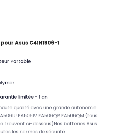
 pour Asus C41N1906-1
teur Portable
olymer
arantie limitée - 1 an
haute qualité avec une grande autonomie
 FA506IU FA506IV FA506QR FA506QM (tous
e trouvent ci-dessous)Nos batteries Asus
utes les normes de sécurité