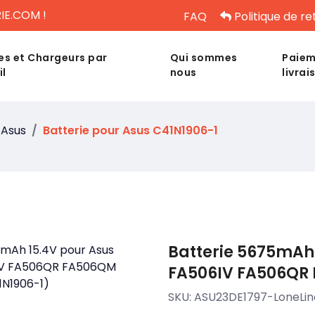
IE.COM !
FAQ
Politique de re
es et Chargeurs par
Qui sommes
Paiem
il
nous
livrai
Asus
Batterie pour Asus C41N1906-1
Batterie 5675mAh 
FA506IV FA506QR 
SKU:
ASU23DE1797-LoneLin