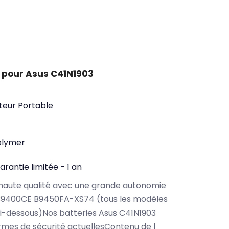
 pour Asus C41N1903
teur Portable
olymer
arantie limitée - 1 an
haute qualité avec une grande autonomie
B9400CE B9450FA-XS74 (tous les modèles
i-dessous)Nos batteries Asus C41N1903
rmes de sécurité actuellesContenu de l