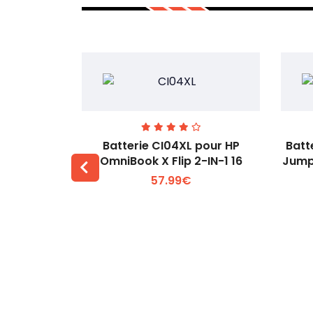
74 pour
Batterie CI04XL pour HP
Batt
-1 Gen 5
OmniBook X Flip 2-IN-1 16
Jump
57.99€
 +
Voir plus +