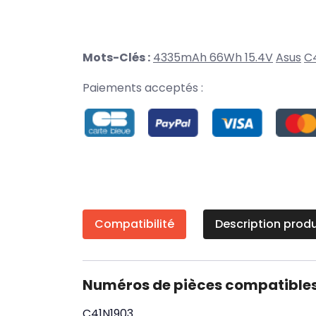
Mots-Clés :
4335mAh 66Wh 15.4V
Asus
C
Paiements acceptés :
Compatibilité
Description produ
Numéros de pièces compatible
C41N1903