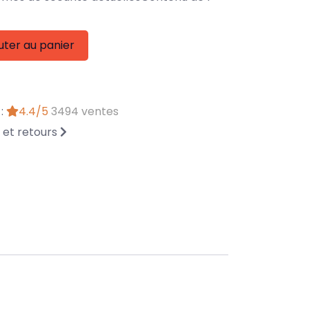
uter au panier
 :
4.4/5
3494 ventes
n et retours