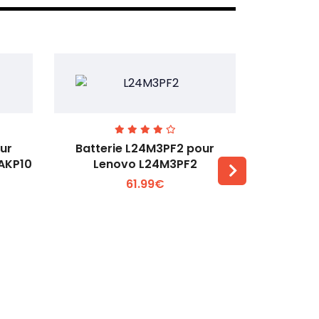
ur
Batterie L24M3PF2 pour
Batter
6AKP10
Lenovo L24M3PF2
Lenovo Th
61.99€
Voir plus +