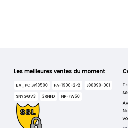
Les meilleures ventes du moment
C
Tr
BA_PO.SP13500
PA-1900-2P2
L80890-001
se
SNYGGV3
3RNFD
NP-FW50
s
Av
No
vo