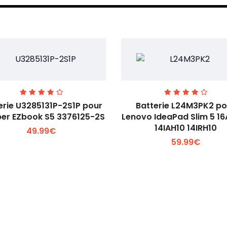
erie U3285131P-2S1P pour
Batterie L24M3PK2 po
er EZbook S5 3376125-2S
Lenovo IdeaPad Slim 5 1
14IAH10 14IRH10
49.99€
Voir plus +
Voir plus +
59.99€