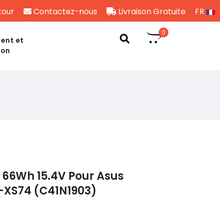
tour
Contactez-nous
Livraison Gratuite
FR
0
ent et
son
 66Wh 15.4V Pour Asus
-XS74 (C41N1903)