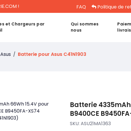
IE.COM !
FAQ
Politique de re
es et Chargeurs par
Qui sommes
Paiem
il
nous
livrai
Asus
Batterie pour Asus C41N1903
Batterie 4335mAh
B9400CE B9450FA
SKU:
ASU21MA1363