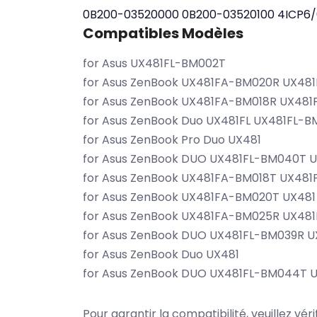
0B200-03520000
0B200-03520100
4ICP6/
Compatibles Modèles
for Asus UX481FL-BM002T
for Asus ZenBook UX481FA-BM020R UX48
for Asus ZenBook UX481FA-BM018R UX481
for Asus ZenBook Duo UX481FL UX481FL-
for Asus ZenBook Pro Duo UX481
for Asus ZenBook DUO UX481FL-BM040T 
for Asus ZenBook UX481FA-BM018T UX48
for Asus ZenBook UX481FA-BM020T UX481
for Asus ZenBook UX481FA-BM025R UX481
for Asus ZenBook DUO UX481FL-BM039R 
for Asus ZenBook Duo UX481
for Asus ZenBook DUO UX481FL-BM044T 
Pour garantir la compatibilité, veuillez vér