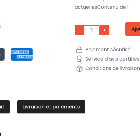
actuellesContenu de l
1
Ajo
-
+
Paiement sécurisé
Service d'avis certifiés
Conditions de livraiso
it
Livraison et paiements
s