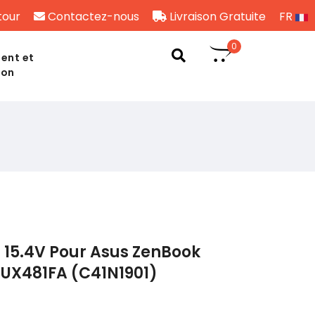
tour
Contactez-nous
Livraison Gratuite
FR
0
ent et
son
 15.4V Pour Asus ZenBook
 UX481FA (C41N1901)