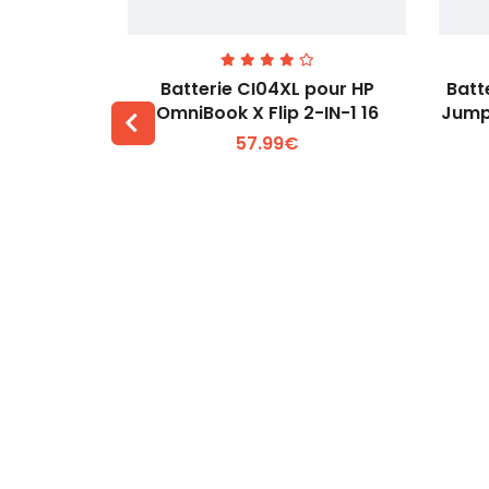
74 pour
Batterie CI04XL pour HP
Batt
-1 Gen 5
OmniBook X Flip 2-IN-1 16
Jump
57.99€
 +
Voir plus +