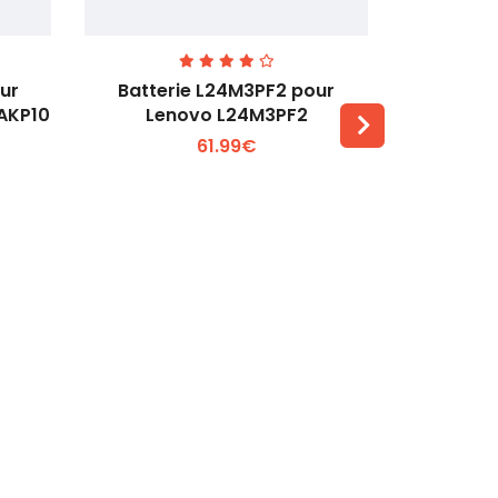
ur
Batterie L24M3PF2 pour
Batter
6AKP10
Lenovo L24M3PF2
Lenovo Th
61.99€
Voir plus +