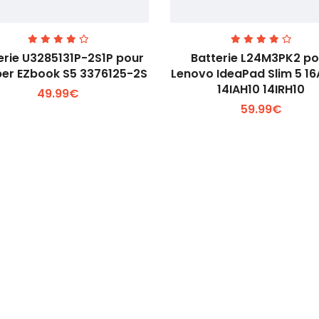
erie U3285131P-2S1P pour
Batterie L24M3PK2 po
er EZbook S5 3376125-2S
Lenovo IdeaPad Slim 5 1
14IAH10 14IRH10
49.99€
Voir plus +
Voir plus +
59.99€