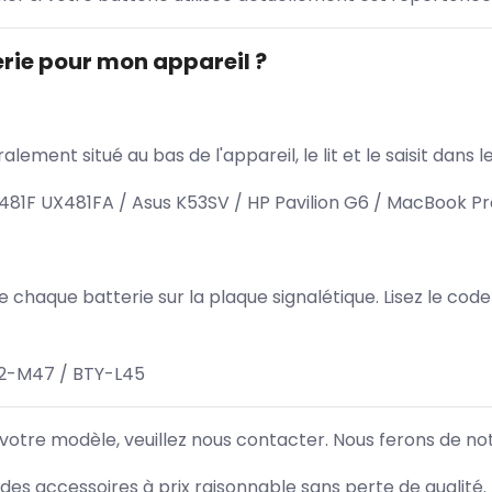
rie pour mon appareil ?
lement situé au bas de l'appareil, le lit et le saisit dan
1F UX481FA / Asus K53SV / HP Pavilion G6 / MacBook Pro
 de chaque batterie sur la plaque signalétique. Lisez le cod
32-M47 / BTY-L45
 votre modèle, veuillez nous contacter. Nous ferons de no
des accessoires à prix raisonnable sans perte de qualité