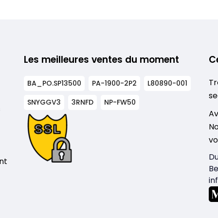
Les meilleures ventes du moment
C
Tr
BA_PO.SP13500
PA-1900-2P2
L80890-001
se
SNYGGV3
3RNFD
NP-FW50
s
Av
No
vo
Du
nt
Be
in