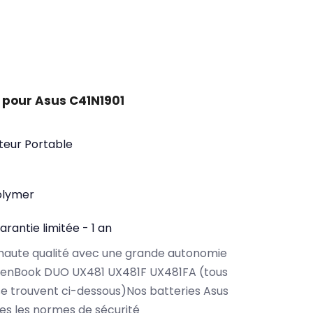
 pour Asus C41N1901
teur Portable
olymer
arantie limitée - 1 an
haute qualité avec une grande autonomie
ZenBook DUO UX481 UX481F UX481FA (tous
e trouvent ci-dessous)Nos batteries Asus
es les normes de sécurité