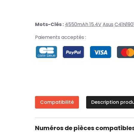
Mots-Clés :
4550mAh 15.4V
Asus
C41N190
Paiements acceptés :
Compatibilité
Description produ
Numéros de pièces compatible