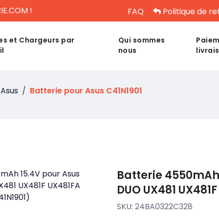
IE.COM !
FAQ
Politique de re
es et Chargeurs par
Qui sommes
Paiem
il
nous
livrai
Asus
Batterie pour Asus C41N1901
Batterie 4550mAh
DUO UX481 UX481F
SKU:
24BA0322C328