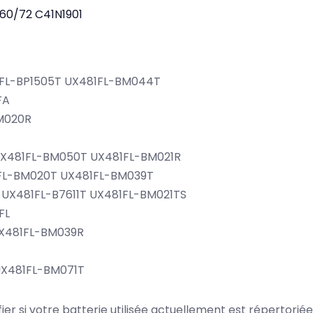
60/72
C41N1901
1FL-BP1505T UX481FL-BM044T
FA
BM020R
UX481FL-BM050T UX481FL-BM021R
1FL-BM020T UX481FL-BM039T
 UX481FL-B7611T UX481FL-BM021TS
FL
UX481FL-BM039R
UX481FL-BM071T
ifier si votre batterie utilisée actuellement est répertoriée