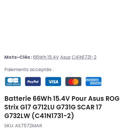
Mots-Clés :
66Wh 15.4V
Asus
C41N1731-2
Paiements acceptés :
Batterie 66Wh 15.4V Pour Asus ROG
Strix G17 G712LU G731G SCAR 17
G732LW (C41N1731-2)
SKU:
AS7572MAR