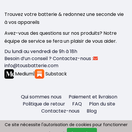
Trouvez votre batterie & redonnez une seconde vie
à vos appareils
Avez-vous des questions sur nos produits? Notre
équipe de service se fera un plaisir de vous aider.
Du lundi au vendredi de 9h à 18h
Besoin d’un conseil ? Contactez-nous :
info@tousbatterie.com
Medium
|
Substack
Qui sommes nous
Paiement et livraison
Politique de retour
FAQ
Plan du site
Contactez-nous
Blog
Ce site nécessite l'autorisation de cookies pour fonctionner
Ce site nécessite l'autorisation de cookies pour fonctionner