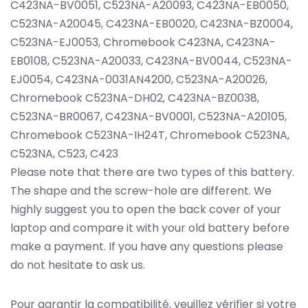
C423NA-BV0051, C523NA-A20093, C423NA-EB0050,
C523NA-A20045, C423NA-EB0020, C423NA-BZ0004,
C523NA-EJ0053, Chromebook C423NA, C423NA-
EB0108, C523NA-A20033, C423NA-BV0044, C523NA-
EJ0054, C423NA-0031AN4200, C523NA-A20026,
Chromebook C523NA-DH02, C423NA-BZ0038,
C523NA-BR0067, C423NA-BV0001, C523NA-A20105,
Chromebook C523NA-IH24T, Chromebook C523NA,
C523NA, C523, C423
Please note that there are two types of this battery.
The shape and the screw-hole are different. We
highly suggest you to open the back cover of your
laptop and compare it with your old battery before
make a payment. If you have any questions please
do not hesitate to ask us.
Pour garantir la compatibilité, veuillez vérifier si votre