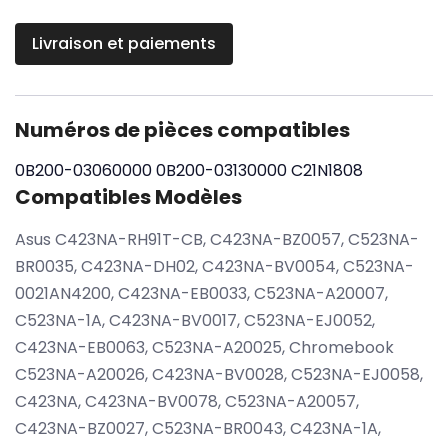
Livraison et paiements
Numéros de pièces compatibles
0B200-03060000
0B200-03130000
C21N1808
Compatibles Modèles
Asus C423NA-RH91T-CB, C423NA-BZ0057, C523NA-
BR0035, C423NA-DH02, C423NA-BV0054, C523NA-
0021AN4200, C423NA-EB0033, C523NA-A20007,
C523NA-1A, C423NA-BV0017, C523NA-EJ0052,
C423NA-EB0063, C523NA-A20025, Chromebook
C523NA-A20026, C423NA-BV0028, C523NA-EJ0058,
C423NA, C423NA-BV0078, C523NA-A20057,
C423NA-BZ0027, C523NA-BR0043, C423NA-1A,