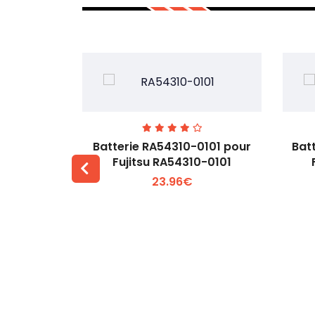
7EGW pour
Batterie RA54310-0101 pour
Bat
D
Fujitsu RA54310-0101
23.96€
 +
Voir plus +