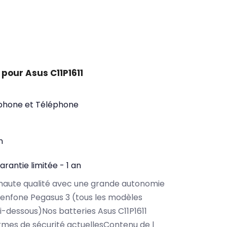
pour Asus C11P1611
phone et Téléphone
n
arantie limitée - 1 an
haute qualité avec une grande autonomie
enfone Pegasus 3 (tous les modèles
i-dessous)Nos batteries Asus C11P1611
rmes de sécurité actuellesContenu de l