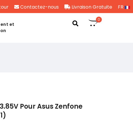
tour
Contactez-nous
Livraison Gratuite
FR
0
ent et
son
3.85V Pour Asus Zenfone
1)