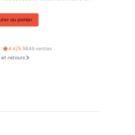
uter au panier
 :
4.4/5
5849 ventes
n et retours