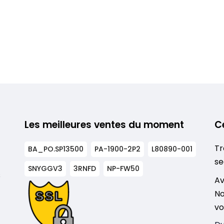
Les meilleures ventes du moment
C
Tr
BA_PO.SP13500
PA-1900-2P2
L80890-001
se
SNYGGV3
3RNFD
NP-FW50
s
Av
No
vo