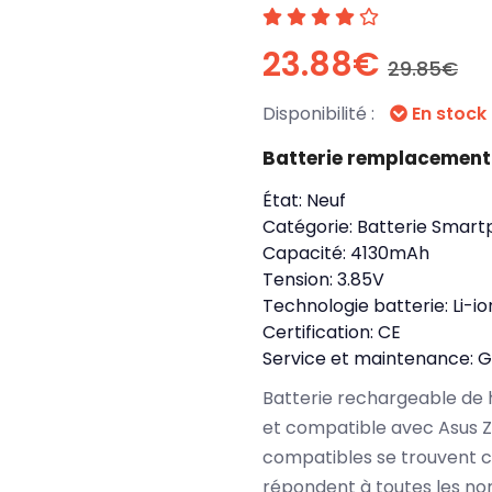
23.88€
29.85€
Disponibilité :
En stock
Batterie remplacement 
État:
Neuf
Catégorie:
Batterie Smart
Capacité:
4130mAh
Tension:
3.85V
Technologie batterie:
Li-io
Certification:
CE
Service et maintenance:
G
Batterie rechargeable de 
et compatible avec Asus Z
compatibles se trouvent c
répondent à toutes les no