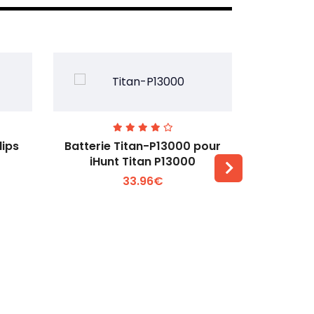
lips
Batterie Titan-P13000 pour
Batterie 
iHunt Titan P13000
33.96€
Voir plus +