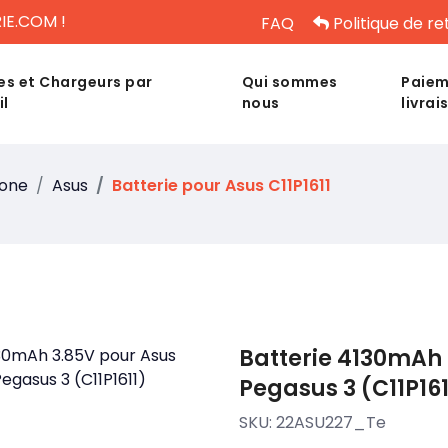
IE.COM !
FAQ
Politique de re
es et Chargeurs par
Qui sommes
Paiem
il
nous
livrai
hone
Asus
Batterie pour Asus C11P1611
Batterie 4130mAh 
Pegasus 3 (C11P161
SKU:
22ASU227_Te