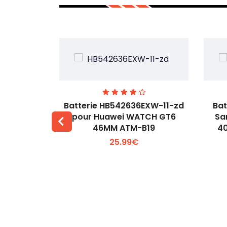
our Oppo
Batterie HB542636EXW-11-zd
Bat
W231
pour Huawei WATCH GT6
Sa
46MM ATM-B19
4
 +
Voir plus +
25.99€