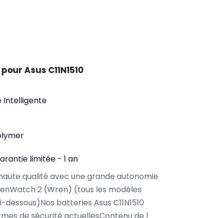
 pour Asus C11N1510
 Intelligente
olymer
arantie limitée - 1 an
haute qualité avec une grande autonomie
ZenWatch 2 (Wren) (tous les modèles
i-dessous)Nos batteries Asus C11N1510
rmes de sécurité actuellesContenu de l