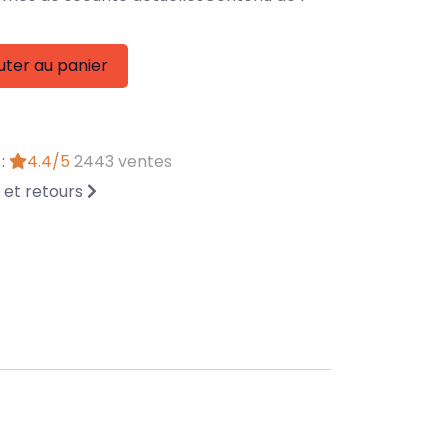
uter au panier
 :
4.4/5
2443 ventes
n et retours