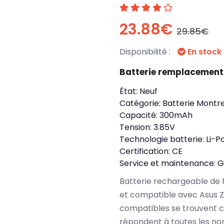
23.88€
29.85€
Disponibilité :
En stock
Batterie remplacement
État:
Neuf
Catégorie:
Batterie Montre
Capacité:
300mAh
Tension:
3.85V
Technologie batterie:
Li-P
Certification:
CE
Service et maintenance:
G
Batterie rechargeable de 
et compatible avec Asus 
compatibles se trouvent c
répondent à toutes les no