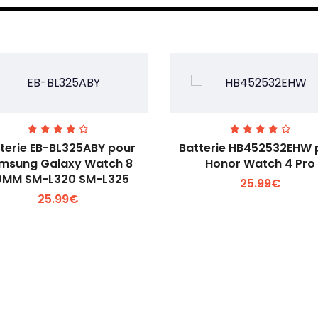
terie EB-BL325ABY pour
Batterie HB452532EHW 
msung Galaxy Watch 8
Honor Watch 4 Pro
0MM SM-L320 SM-L325
25.99€
Voir plus +
Voir plus +
25.99€