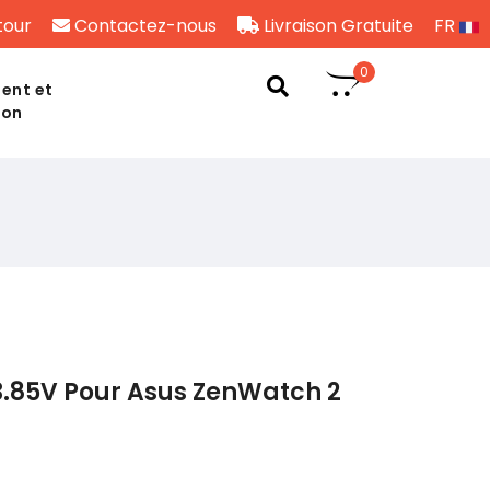
tour
Contactez-nous
Livraison Gratuite
FR
0
ent et
son
3.85V Pour Asus ZenWatch 2