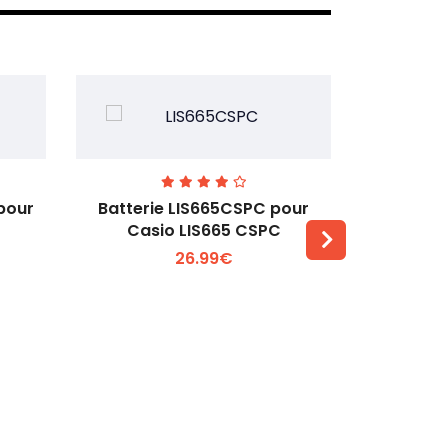
pour
Batterie LIS665CSPC pour
Batterie
Casio LIS665 CSPC
Hu
26.99€
Voir plus +