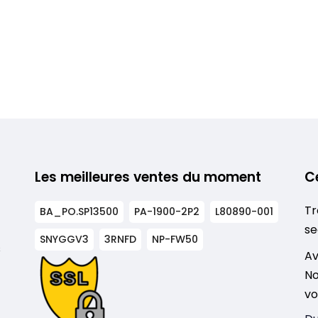
Les meilleures ventes du moment
C
Tr
BA_PO.SP13500
PA-1900-2P2
L80890-001
se
SNYGGV3
3RNFD
NP-FW50
s
Av
No
vo