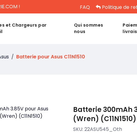
IE.COM !
FAQ
Politique de re
es et Chargeurs par
Qui sommes
Paiem
il
nous
livrai
Asus
Batterie pour Asus C11N1510
Batterie 300mAh 
(Wren) (C11N1510)
SKU:
22ASU545_Oth