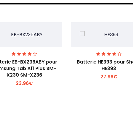
terie EB-BX236ABY pour
Batterie HE393 pour S
msung Tab A11 Plus SM-
HE393
X230 SM-X236
27.96€
Voir plus +
Voir plus +
23.96€