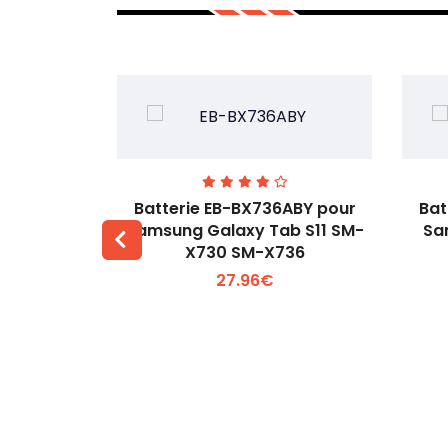
EHW-A pour
Batterie EB-BX736ABY pour
Bat
-W60
Samsung Galaxy Tab S11 SM-
Sa
X730 SM-X736
 +
Voir plus +
27.96€