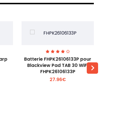
harp
Batterie FHPK26106133P pour
Batterie 
Blackview Pad TAB 30 WiFi
Huawei Ma
FHPK26106133P
Voir plus +
27.96€