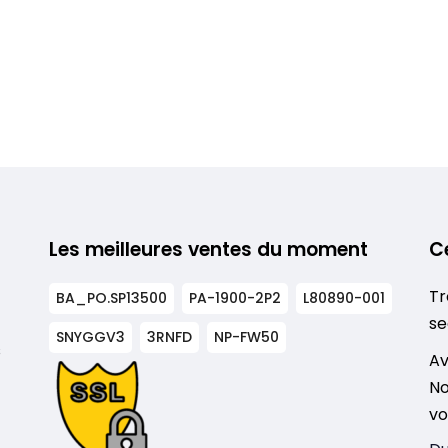
Les meilleures ventes du moment
C
Tr
BA_PO.SP13500
PA-1900-2P2
L80890-001
se
SNYGGV3
3RNFD
NP-FW50
s
Av
No
vo