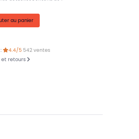
uter au panier
 :
4.4/5
542 ventes
n et retours