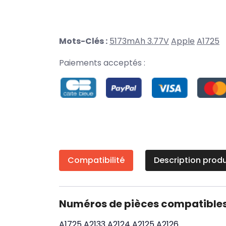
Mots-Clés :
5173mAh 3.77V
Apple
A1725
Paiements acceptés :
Compatibilité
Description produ
Numéros de pièces compatible
A1725
A2133
A2124
A2125
A2126