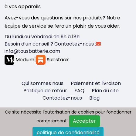
à vos appareils
Avez-vous des questions sur nos produits? Notre
équipe de service se fera un plaisir de vous aider.
Du lundi au vendredi de 9h à 18h
Besoin d’un conseil ? Contactez-nous :
info@tousbatterie.com
Medium
|
Substack
Qui sommes nous
Paiement et livraison
Politique de retour
FAQ
Plan du site
Contactez-nous
Blog
Ce site nécessite l'autorisation de cookies pour fonctionner
Ce site nécessite l'autorisation de cookies pour fonctionner
Accepter
Accepter
correctement.
correctement.
Copyright © 2026 - Tous droit réservés
politique de confidentialité
politique de confidentialité
Tousbatterie.com