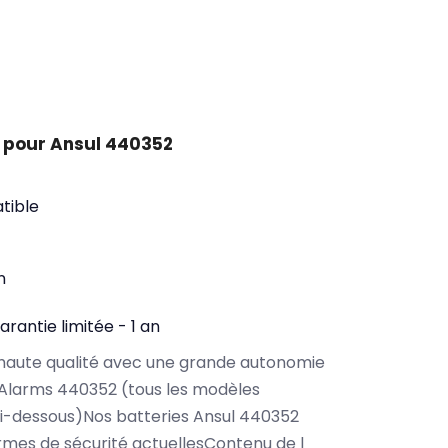
 pour Ansul 440352
tible
n
arantie limitée - 1 an
haute qualité avec une grande autonomie
 Alarms 440352 (tous les modèles
i-dessous)Nos batteries Ansul 440352
rmes de sécurité actuellesContenu de l