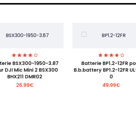
terie BSX300-1950-3.87
Batterie BP1.2-12FR p
r DJI Mic Mini 2 BSX300
B.b.battery BP1.2-12FR U
BHX211 DMR02
0
Voir plus +
Voir plus +
26.99€
49.99€