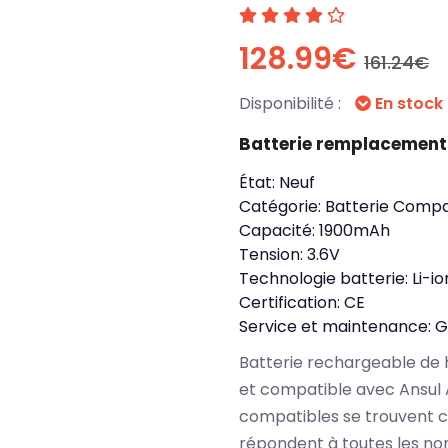
128.99€
161.24€
Disponibilité :
En stock
Batterie remplacement
État:
Neuf
Catégorie:
Batterie Compa
Capacité:
1900mAh
Tension:
3.6V
Technologie batterie:
Li-io
Certification:
CE
Service et maintenance:
G
Batterie rechargeable de 
et compatible avec Ansul
compatibles se trouvent c
répondent à toutes les no