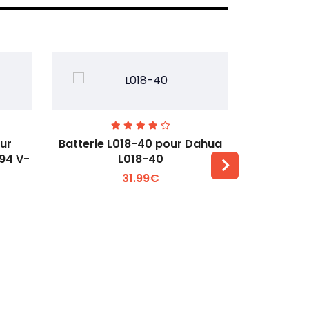
our
Batterie L018-40 pour Dahua
Batteri
L94 V-
L018-40
pour DJ
31.99€
Voir plus +