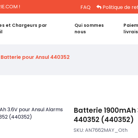
IE.COM !
FAQ
Politique de re
es et Chargeurs par
Qui sommes
Paiem
il
nous
livrai
Batterie pour Ansul 440352
Batterie 1900mAh 
440352 (440352)
SKU:
AN7662MAY_Oth