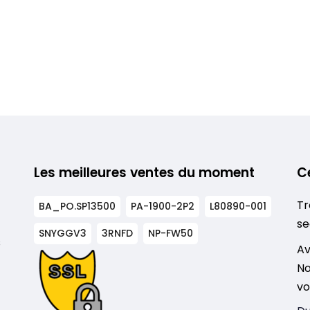
Les meilleures ventes du moment
C
Tr
BA_PO.SP13500
PA-1900-2P2
L80890-001
se
SNYGGV3
3RNFD
NP-FW50
s
Av
No
vo