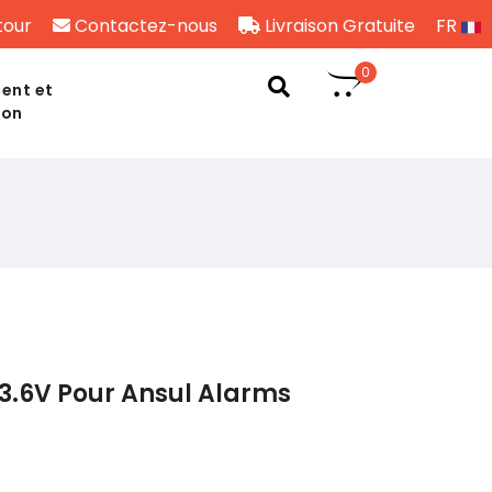
tour
Contactez-nous
Livraison Gratuite
FR
0
ent et
son
3.6V Pour Ansul Alarms