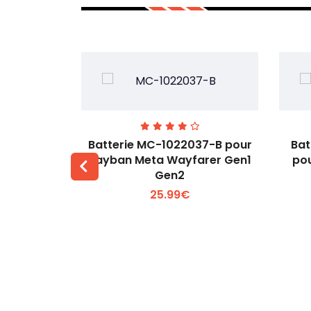
T-A pour
Batterie MC-1022037-B pour
Bat
43MT-A
Rayban Meta Wayfarer Gen1
pou
Gen2
 +
Voir plus +
25.99€