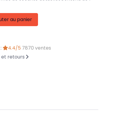
uter au panier
 :
4.4/5
7870 ventes
n et retours