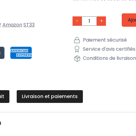
Ajo
-
+
V
Amazon
ST33
Paiement sécurisé
Service d'avis certifiés
Conditions de livraiso
it
Livraison et paiements
s