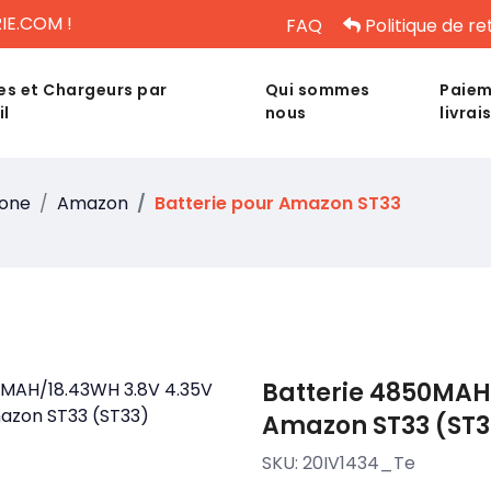
IE.COM !
FAQ
Politique de re
es et Chargeurs par
Qui sommes
Paiem
il
nous
livrai
hone
Amazon
Batterie pour Amazon ST33
Batterie 4850MAH
Amazon ST33 (ST3
SKU:
20IV1434_Te