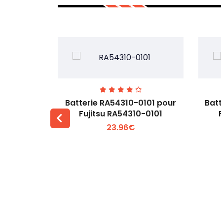
7EGW pour
Batterie RA54310-0101 pour
Bat
D
Fujitsu RA54310-0101
23.96€
 +
Voir plus +