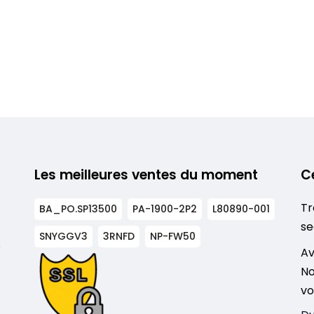
Les meilleures ventes du moment
C
Tr
BA_PO.SP13500
PA-1900-2P2
L80890-001
se
SNYGGV3
3RNFD
NP-FW50
s
Av
No
vo