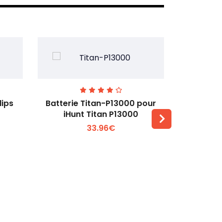
lips
Batterie Titan-P13000 pour
Batterie 
iHunt Titan P13000
33.96€
Voir plus +