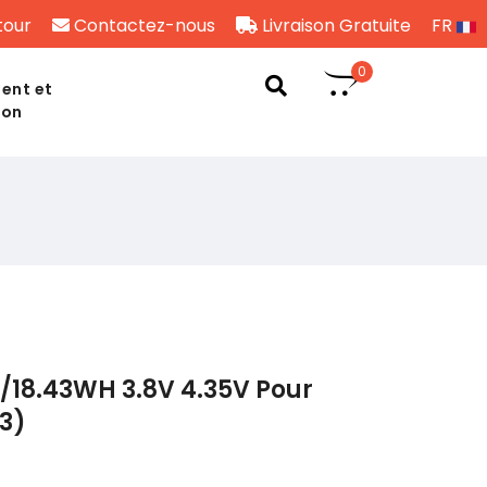
tour
Contactez-nous
Livraison Gratuite
FR
0
ent et
son
/18.43WH 3.8V 4.35V Pour
3)