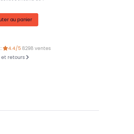
uter au panier
 :
4.4/5
8298 ventes
n et retours