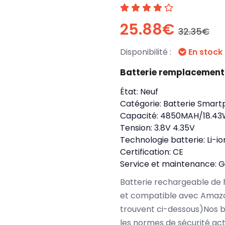
25.88€
32.35€
Disponibilité :
En stock
Batterie remplacemen
État:
Neuf
Catégorie:
Batterie Smart
Capacité:
4850MAH/18.4
Tension:
3.8V 4.35V
Technologie batterie:
Li-io
Certification:
CE
Service et maintenance:
G
Batterie rechargeable de 
et compatible avec Amazo
trouvent ci-dessous)Nos 
les normes de sécurité ac