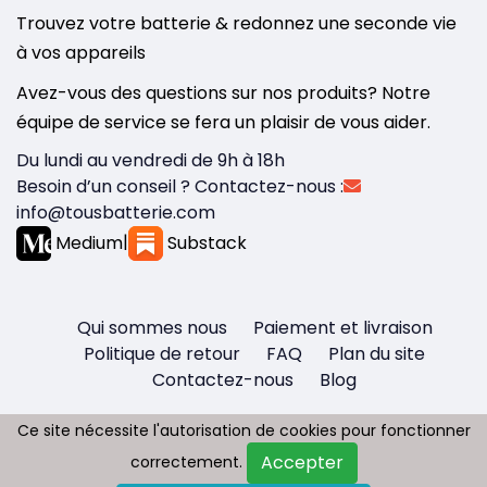
Trouvez votre batterie & redonnez une seconde vie
à vos appareils
Avez-vous des questions sur nos produits? Notre
équipe de service se fera un plaisir de vous aider.
Du lundi au vendredi de 9h à 18h
Besoin d’un conseil ? Contactez-nous :
info@tousbatterie.com
Medium
|
Substack
Qui sommes nous
Paiement et livraison
Politique de retour
FAQ
Plan du site
Contactez-nous
Blog
Ce site nécessite l'autorisation de cookies pour fonctionner
Ce site nécessite l'autorisation de cookies pour fonctionner
Accepter
Accepter
correctement.
correctement.
Copyright © 2026 - Tous droit réservés