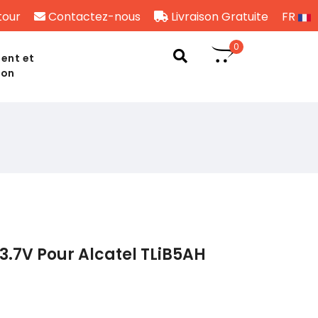
tour
Contactez-nous
Livraison Gratuite
FR
0
ent et
son
3.7V Pour Alcatel TLiB5AH