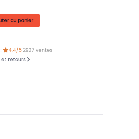
uter au panier
 :
4.4/5
2927 ventes
n et retours