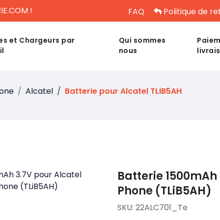
IE.COM !
FAQ
Politique de re
es et Chargeurs par
Qui sommes
Paiem
il
nous
livrai
hone
Alcatel
Batterie pour Alcatel TLiB5AH
Batterie 1500mAh 
Phone (TLiB5AH)
SKU:
22ALC701_Te