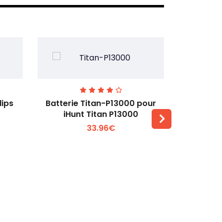
lips
Batterie Titan-P13000 pour
Batterie 
iHunt Titan P13000
33.96€
Voir plus +