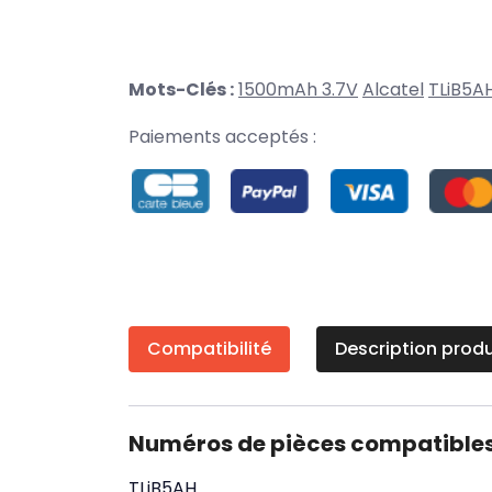
Mots-Clés :
1500mAh 3.7V
Alcatel
TLiB5A
Paiements acceptés :
Compatibilité
Description produ
Numéros de pièces compatible
TLiB5AH