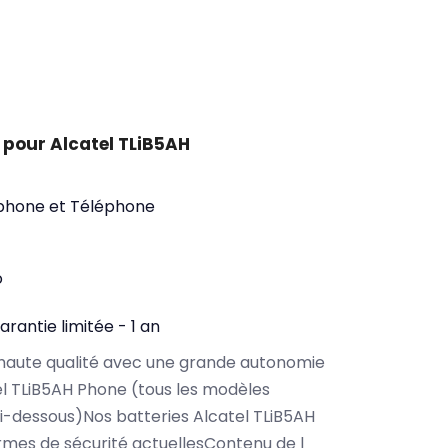
pour Alcatel TLiB5AH
phone et Téléphone
o
arantie limitée - 1 an
haute qualité avec une grande autonomie
l TLiB5AH Phone (tous les modèles
i-dessous)Nos batteries Alcatel TLiB5AH
rmes de sécurité actuellesContenu de l