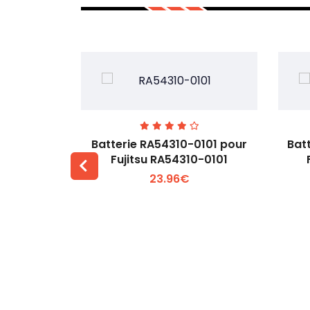
7EGW pour
Batterie RA54310-0101 pour
Bat
D
Fujitsu RA54310-0101
23.96€
 +
Voir plus +