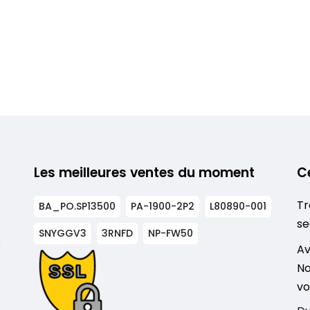
Les meilleures ventes du moment
C
Tr
BA_PO.SP13500
PA-1900-2P2
L80890-001
se
SNYGGV3
3RNFD
NP-FW50
s
Av
No
vo