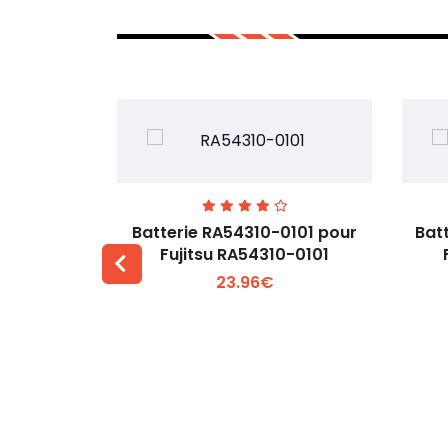
7EGW pour
Batterie RA54310-0101 pour
Bat
D
Fujitsu RA54310-0101
23.96€
 +
Voir plus +