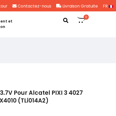
tour
Contactez-nous
Livraison Gratuite
FR
0
ent et
son
.7V Pour Alcatel PIXI 3 4027
X4010 (TLi014A2)