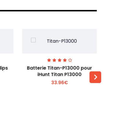
lips
Batterie Titan-P13000 pour
Batterie 
iHunt Titan P13000
33.96€
Voir plus +