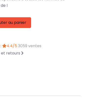
de l
uter au panier
 :
4.4/5
3059 ventes
n et retours