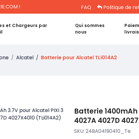
IE.COM !
FAQ
Politique de re
es et Chargeurs par
Qui sommes
Paiem
il
nous
livrai
hone
Alcatel
Batterie pour Alcatel TLi014A2
Batterie 1400mAh 3
4027A 4027D 4027
SKU:
24BA04190410_Te