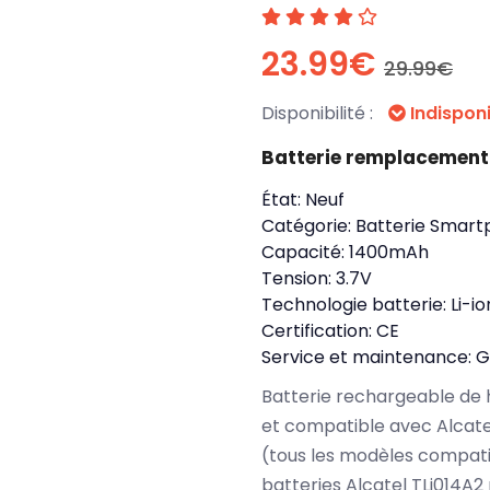
23.99€
29.99€
Disponibilité :
Indispon
Batterie remplacement 
État:
Neuf
Catégorie:
Batterie Smart
Capacité:
1400mAh
Tension:
3.7V
Technologie batterie:
Li-io
Certification:
CE
Service et maintenance:
G
Batterie rechargeable de 
et compatible avec Alcat
(tous les modèles compati
batteries Alcatel TLi014A