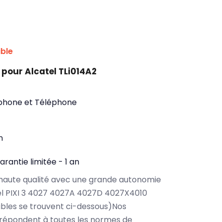
ible
pour Alcatel TLi014A2
phone et Téléphone
n
arantie limitée - 1 an
haute qualité avec une grande autonomie
el PIXI 3 4027 4027A 4027D 4027X4010
bles se trouvent ci-dessous)Nos
2 répondent à toutes les normes de