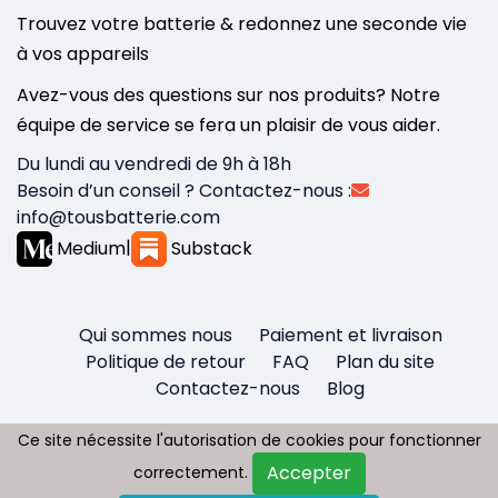
Trouvez votre batterie & redonnez une seconde vie
à vos appareils
Avez-vous des questions sur nos produits? Notre
équipe de service se fera un plaisir de vous aider.
Du lundi au vendredi de 9h à 18h
Besoin d’un conseil ? Contactez-nous :
info@tousbatterie.com
Medium
|
Substack
Qui sommes nous
Paiement et livraison
Politique de retour
FAQ
Plan du site
Contactez-nous
Blog
Ce site nécessite l'autorisation de cookies pour fonctionner
Ce site nécessite l'autorisation de cookies pour fonctionner
Accepter
Accepter
correctement.
correctement.
Copyright © 2026 - Tous droit réservés