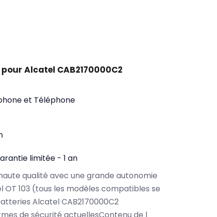
 pour Alcatel CAB2170000C2
phone et Téléphone
n
arantie limitée - 1 an
haute qualité avec une grande autonomie
l OT 103 (tous les modèles compatibles se
batteries Alcatel CAB2170000C2
rmes de sécurité actuellesContenu de l