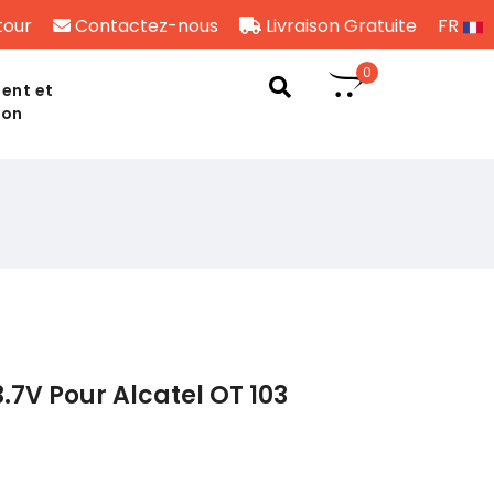
tour
Contactez-nous
Livraison Gratuite
FR
0
ent et
son
.7V Pour Alcatel OT 103