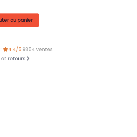
uter au panier
 :
4.4/5
9854 ventes
n et retours