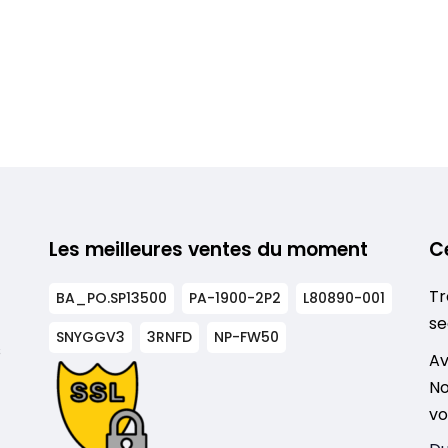
Les meilleures ventes du moment
C
Tr
BA_PO.SP13500
PA-1900-2P2
L80890-001
se
SNYGGV3
3RNFD
NP-FW50
s
Av
No
vo