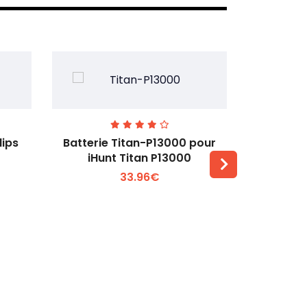
lips
Batterie Titan-P13000 pour
Batterie 
iHunt Titan P13000
33.96€
Voir plus +