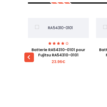
7EGW pour
Batterie RA54310-0101 pour
Bat
D
Fujitsu RA54310-0101
23.96€
 +
Voir plus +