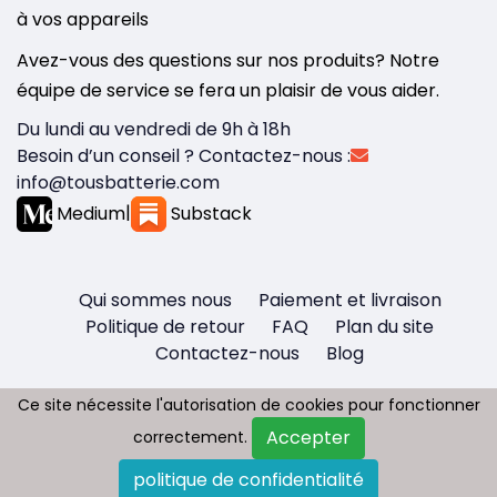
à vos appareils
Avez-vous des questions sur nos produits? Notre
équipe de service se fera un plaisir de vous aider.
Du lundi au vendredi de 9h à 18h
Besoin d’un conseil ? Contactez-nous :
info@tousbatterie.com
Medium
|
Substack
Qui sommes nous
Paiement et livraison
Politique de retour
FAQ
Plan du site
Contactez-nous
Blog
Ce site nécessite l'autorisation de cookies pour fonctionner
Ce site nécessite l'autorisation de cookies pour fonctionner
Accepter
Accepter
correctement.
correctement.
Copyright © 2026 - Tous droit réservés
politique de confidentialité
politique de confidentialité
Tousbatterie.com