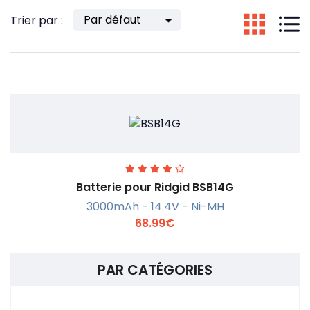
Trier par :
Batterie pour Ridgid BSB14G
3000mAh - 14.4V - Ni-MH
68.99€
PAR CATÉGORIES
En savoir +