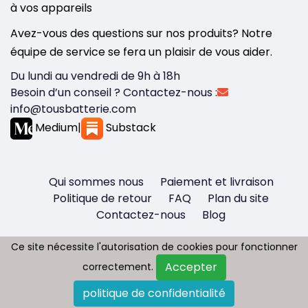
à vos appareils
Avez-vous des questions sur nos produits? Notre
équipe de service se fera un plaisir de vous aider.
Du lundi au vendredi de 9h à 18h
Besoin d’un conseil ? Contactez-nous :
info@tousbatterie.com
Medium
|
Substack
Qui sommes nous
Paiement et livraison
Politique de retour
FAQ
Plan du site
Contactez-nous
Blog
Ce site nécessite l'autorisation de cookies pour fonctionner
Ce site nécessite l'autorisation de cookies pour fonctionner
Accepter
Accepter
correctement.
correctement.
Copyright © 2026 - Tous droit réservés
politique de confidentialité
politique de confidentialité
Tousbatterie.com