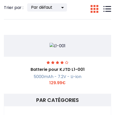
Trier par :
Batterie pour KJTD L1-001
5000mAh - 7.2V - Li-ion
129.99€
PAR CATÉGORIES
En savoir +