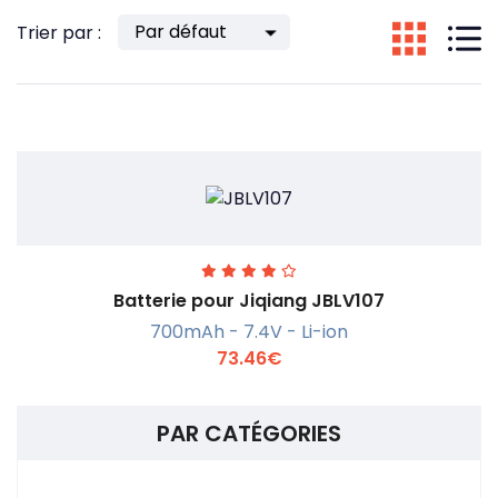
Trier par :
Batterie pour Jiqiang JBLV107
700mAh - 7.4V - Li-ion
73.46€
PAR CATÉGORIES
En savoir +