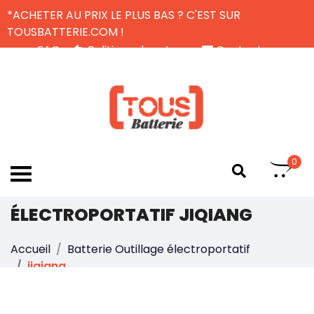
*ACHETER AU PRIX LE PLUS BAS ? C'EST SUR
TOUSBATTERIE.COM !
FAQ
Politique de retour
Contactez-nous
Livraison Gratuite
FR
0
UNE BATTERIE OUTILLAGE
ÉLECTROPORTATIF JIQIANG
Accueil
Batterie Outillage électroportatif
jiqiang