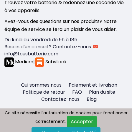
Trouvez votre batterie & redonnez une seconde vie
à vos appareils
Avez-vous des questions sur nos produits? Notre
équipe de service se fera un plaisir de vous aider.
Du lundi au vendredi de 9h à 18h
Besoin d’un conseil ? Contactez-nous :
info@tousbatterie.com
Medium
|
Substack
Qui sommes nous
Paiement et livraison
Politique de retour
FAQ
Plan du site
Contactez-nous
Blog
Ce site nécessite l'autorisation de cookies pour fonctionner
Ce site nécessite l'autorisation de cookies pour fonctionner
Accepter
Accepter
correctement.
correctement.
Copyright © 2026 - Tous droit réservés