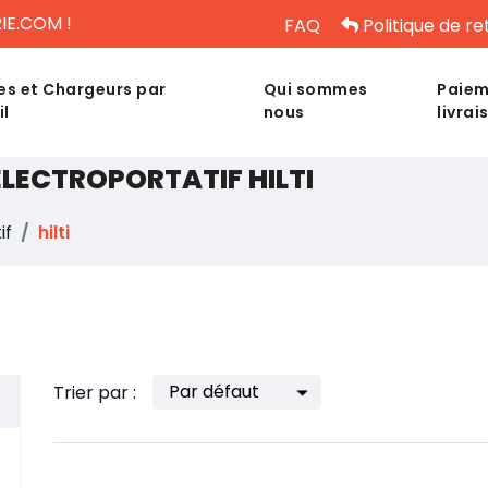
IE.COM !
FAQ
Politique de re
es et Chargeurs par
Qui sommes
Paiem
il
nous
livrai
ÉLECTROPORTATIF HILTI
if
hilti
Trier par :