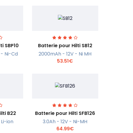
lti SBP10
Batterie pour Hilti SB12
 - Ni-Cd
2000mAh - 12V - Ni MH
53.51€
r +
En savoir +
ilti B22
Batterie pour Hilti SFB126
 Li-ion
3.0Ah - 12V - Ni-MH
64.99€
r +
En savoir +