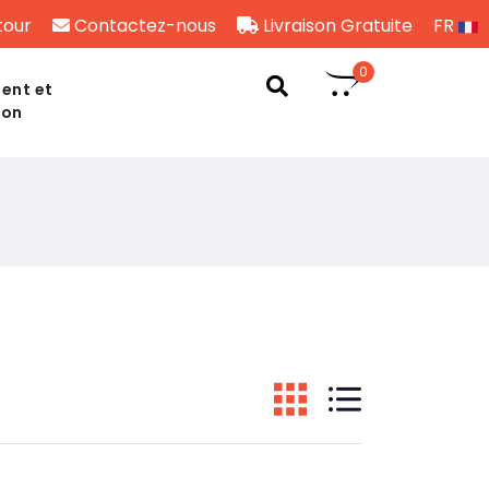
tour
Contactez-nous
Livraison Gratuite
FR
0
ent et
son