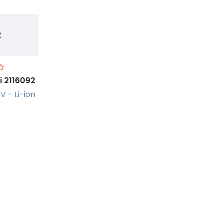
ti 2116092
V - Li-ion
r +