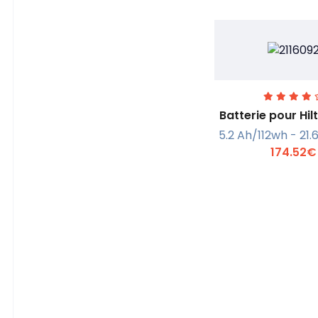
Batterie pour Hil
5.2 Ah/112wh - 21.6
174.52€
En savoi