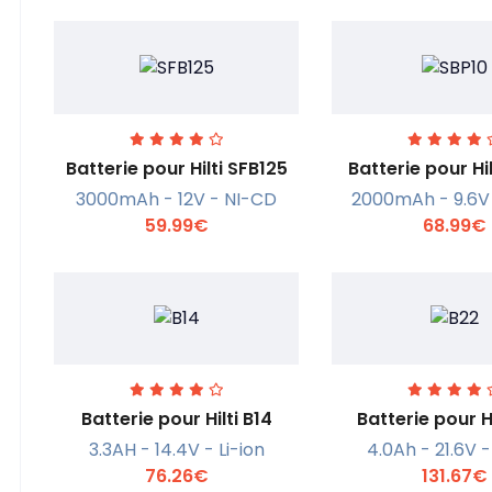
Batterie pour Hilti SFB125
Batterie pour Hi
3000mAh - 12V - NI-CD
2000mAh - 9.6V
59.99€
68.99€
En savoir +
En savoi
Batterie pour Hilti B14
Batterie pour H
3.3AH - 14.4V - Li-ion
4.0Ah - 21.6V -
76.26€
131.67€
En savoir +
En savoi