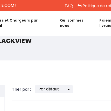
IE.COM !
FAQ
Politique de re
es et Chargeurs par
Qui sommes
Paiem
il
nous
livrai
BLACKVIEW
Trier par :