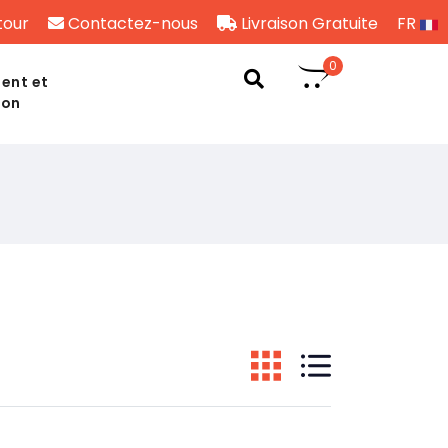
tour
Contactez-nous
Livraison Gratuite
FR
0
ent et
son