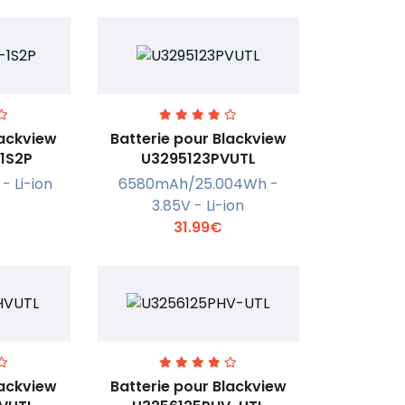
lackview
Batterie pour Blackview
1S2P
U3295123PVUTL
- Li-ion
6580mAh/25.004Wh -
r +
En savoir +
3.85V - Li-ion
31.99€
lackview
Batterie pour Blackview