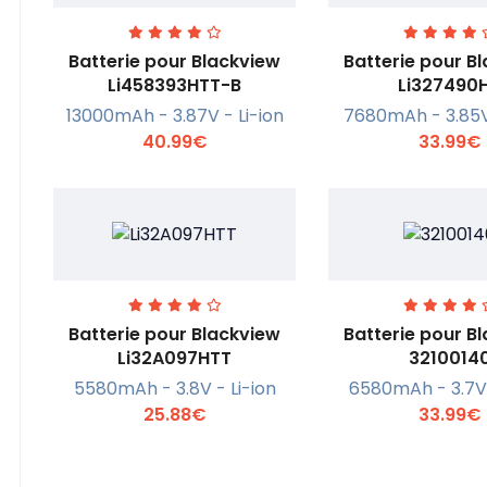
Batterie pour Blackview
Batterie pour B
Li458393HTT-B
Li327490
13000mAh - 3.87V - Li-ion
7680mAh - 3.85V 
En savoir +
En savoi
40.99€
33.99€
Batterie pour Blackview
Batterie pour B
Li32A097HTT
3210014
5580mAh - 3.8V - Li-ion
6580mAh - 3.7V 
En savoir +
En savoi
25.88€
33.99€