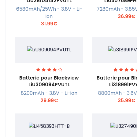
LiU28104142PVUTL
LiU307689PH
6580mAh/25Wh - 3.8V - Li-
7280mAh - 3.85V 
En savoir +
En savoi
ion
36.99€
31.99€
Batterie pour Blackview
Batterie pour B
LiU309094PVUTL
Li318991PV
8200mAh - 3.8V - Li-ion
8800mAh - 3.8V 
En savoir +
En savoi
29.99€
35.99€