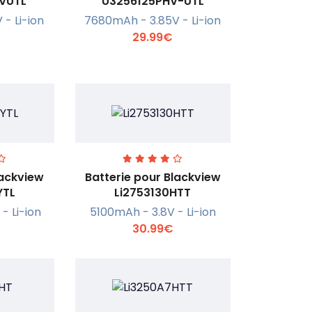
VUTL
U3256125PHV-UTL
- Li-ion
7680mAh - 3.85V - Li-ion
r +
En savoir +
29.99€
lackview
Batterie pour Blackview
YTL
Li2753130HTT
- Li-ion
5100mAh - 3.8V - Li-ion
r +
En savoir +
30.99€