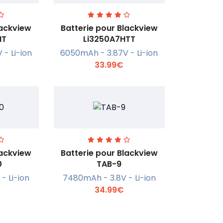
lackview
Batterie pour Blackview
HT
Li3250A7HTT
- Li-ion
6050mAh - 3.87V - Li-ion
r +
En savoir +
33.99€
lackview
Batterie pour Blackview
0
TAB-9
- Li-ion
7480mAh - 3.8V - Li-ion
r +
En savoir +
34.99€