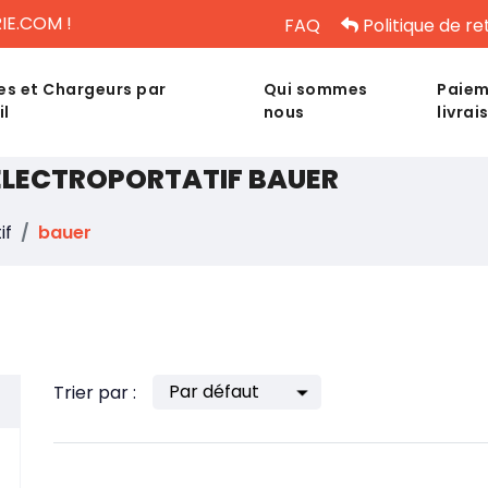
IE.COM !
FAQ
Politique de re
es et Chargeurs par
Qui sommes
Paiem
il
nous
livrai
 ÉLECTROPORTATIF BAUER
if
bauer
Trier par :