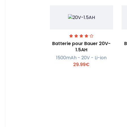
Batterie pour Bauer 20V-
B
1.5AH
1500mAh - 20V - Li-ion
En savoir +
29.99€