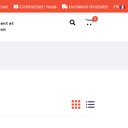
tour
Contactez-nous
Livraison Gratuite
FR
0
ent et
son