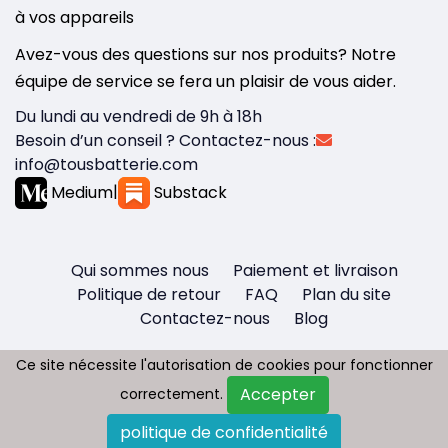
à vos appareils
Avez-vous des questions sur nos produits? Notre
équipe de service se fera un plaisir de vous aider.
Du lundi au vendredi de 9h à 18h
Besoin d’un conseil ? Contactez-nous :
info@tousbatterie.com
Medium
|
Substack
Qui sommes nous
Paiement et livraison
Politique de retour
FAQ
Plan du site
Contactez-nous
Blog
Ce site nécessite l'autorisation de cookies pour fonctionner
Ce site nécessite l'autorisation de cookies pour fonctionner
Accepter
Accepter
correctement.
correctement.
Copyright © 2026 - Tous droit réservés
politique de confidentialité
politique de confidentialité
Tousbatterie.com