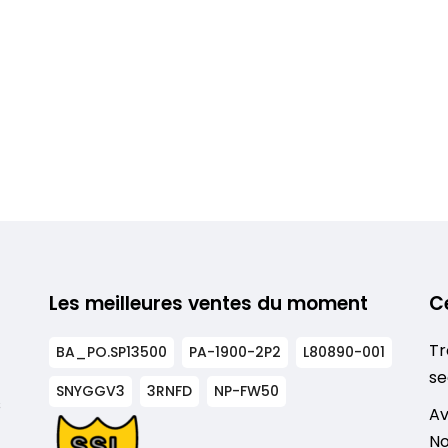
Les meilleures ventes du moment
C
Tr
BA_PO.SP13500
PA-1900-2P2
L80890-001
se
SNYGGV3
3RNFD
NP-FW50
s
Av
No