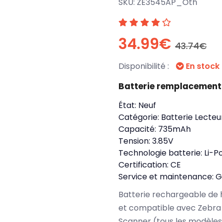
SKU:
ZE3545AP_Oth
34.99€
43.74€
Disponibilité :
En stock
Batterie remplacement
État:
Neuf
Catégorie:
Batterie Lecte
Capacité:
735mAh
Tension:
3.85V
Technologie batterie:
Li-P
Certification:
CE
Service et maintenance:
G
Batterie rechargeable de 
et compatible avec Zebra 
Scanner (tous les modèles