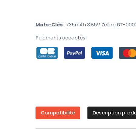
Mots-Clés :
735mAh 3.85V
Zebra
BT-000
Paiements acceptés :
Compatibilité
Description produ