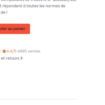
8 répondent à toutes les normes de
de l
uter au panier
 :
4.4/5
4895 ventes
n et retours