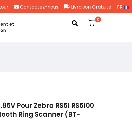
tour
Contactez-nous
Livraison Gratuite
FR
0
ent et
son
.85V Pour Zebra RS51 RS5100
etooth Ring Scanner (BT-