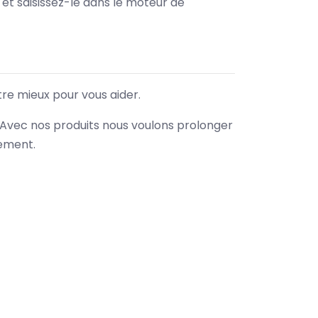
e et saisissez-le dans le moteur de
tre mieux pour vous aider.
. Avec nos produits nous voulons prolonger
nement.