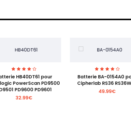
atterie HB40DT61 pour
Batterie BA-0154A0 p
logic PowerScan PD9500
Cipherlab RS36 RS36
D9501 PD9600 PD9601
49.99€
Voir plus +
Voir plus +
32.99€