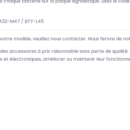
 de chaque batterie sur la plaque signalétique. Lisez le cod
A32-M47 / BTY-L45
 votre modèle, veuillez nous contacter. Nous ferons de no
des accessoires à prix raisonnable sans perte de qualité
es et électroniques, améliorer ou maintenir leur fonction