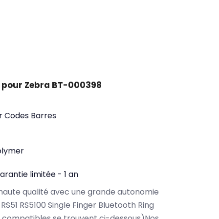
 pour Zebra BT-000398
ur Codes Barres
olymer
arantie limitée - 1 an
haute qualité avec une grande autonomie
RS51 RS5100 Single Finger Bluetooth Ring
 compatibles se trouvent ci-dessous)Nos