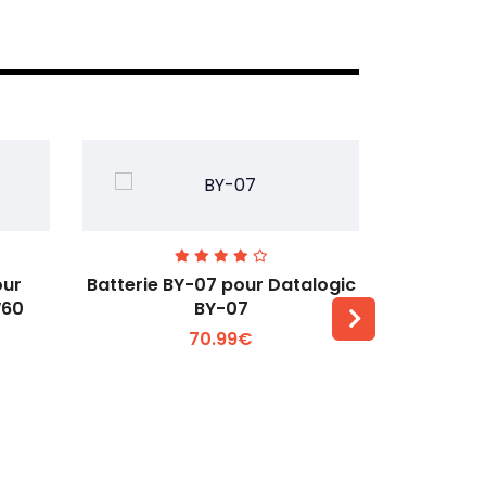
our
Batterie BY-07 pour Datalogic
Batteri
W60
BY-07
Zebra 
70.99€
Voir plus +