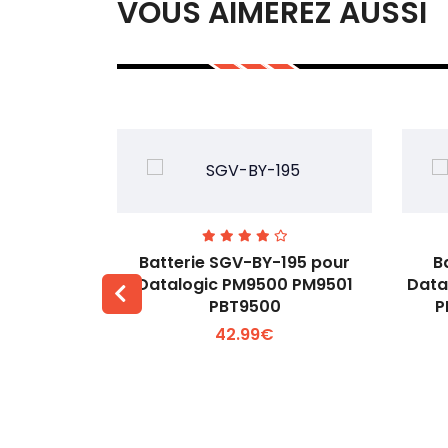
VOUS AIMEREZ AUSSI
A0 pour
Batterie SGV-BY-195 pour
B
K25
Datalogic PM9500 PM9501
Data
PBT9500
P
 +
Voir plus +
42.99€