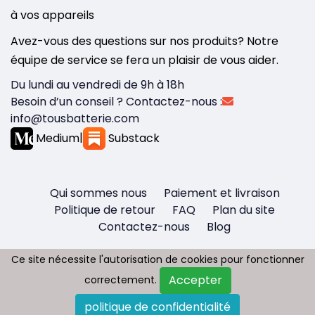
à vos appareils
Avez-vous des questions sur nos produits? Notre
équipe de service se fera un plaisir de vous aider.
Du lundi au vendredi de 9h à 18h
Besoin d’un conseil ? Contactez-nous :
info@tousbatterie.com
Medium
|
Substack
Qui sommes nous
Paiement et livraison
Politique de retour
FAQ
Plan du site
Contactez-nous
Blog
Ce site nécessite l'autorisation de cookies pour fonctionner
Ce site nécessite l'autorisation de cookies pour fonctionner
Accepter
Accepter
correctement.
correctement.
Copyright © 2026 - Tous droit réservés
politique de confidentialité
politique de confidentialité
Tousbatterie.com