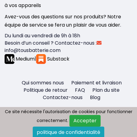
à vos appareils
Avez-vous des questions sur nos produits? Notre
équipe de service se fera un plaisir de vous aider.
Du lundi au vendredi de 9h à 18h
Besoin d’un conseil ? Contactez-nous :
info@tousbatterie.com
Medium
|
Substack
Qui sommes nous
Paiement et livraison
Politique de retour
FAQ
Plan du site
Contactez-nous
Blog
Ce site nécessite l'autorisation de cookies pour fonctionner
Ce site nécessite l'autorisation de cookies pour fonctionner
Accepter
Accepter
correctement.
correctement.
Copyright © 2026 - Tous droit réservés
politique de confidentialité
politique de confidentialité
Tousbatterie.com